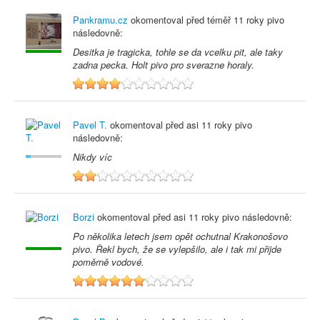
Pankramu.cz
okomentoval před
téměř 11 roky
pivo
následovně:
Desitka je tragicka, tohle se da vcelku pit, ale taky
zadna pecka. Holt pivo pro sverazne horaly.
4
Pavel T.
okomentoval před
asi 11 roky
pivo
následovně:
Nikdy víc
2
Borzi
okomentoval před
asi 11 roky
pivo následovně:
Po několika letech jsem opět ochutnal Krakonošovo
pivo. Řekl bych, že se vylepšilo, ale i tak mi přijde
poměrně vodové.
6