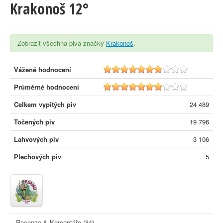
Krakonoš 12°
Zobrazit všechna piva značky
Krakonoš
.
Vážené hodnocení
6.6
Průměrné hodnocení
6.6
Celkem vypitých piv
24 489
Točených piv
19 796
Lahvových piv
3 106
Plechových piv
5
Recenze & Komentáře (84)