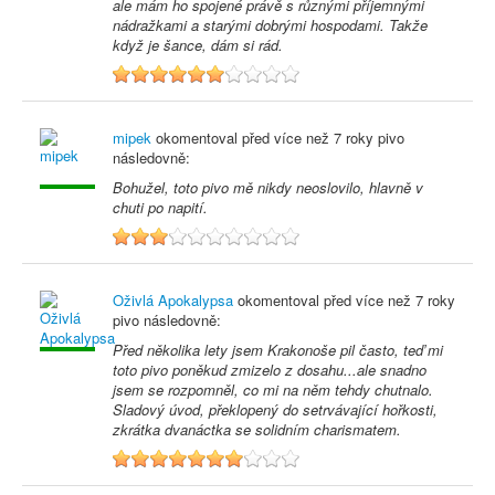
ale mám ho spojené právě s různými příjemnými
nádražkami a starými dobrými hospodami. Takže
když je šance, dám si rád.
6
mipek
okomentoval před
více než 7 roky
pivo
následovně:
Bohužel, toto pivo mě nikdy neoslovilo, hlavně v
chuti po napití.
3
Oživlá Apokalypsa
okomentoval před
více než 7 roky
pivo následovně:
Před několika lety jsem Krakonoše pil často, teď mi
toto pivo poněkud zmizelo z dosahu...ale snadno
jsem se rozpomněl, co mi na něm tehdy chutnalo.
Sladový úvod, překlopený do setrvávající hořkosti,
zkrátka dvanáctka se solidním charismatem.
7