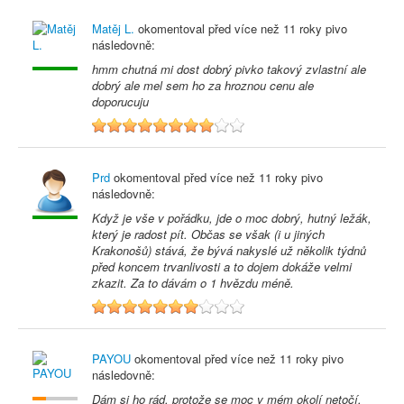
Matěj L.
okomentoval před
více než 11 roky
pivo
následovně:
hmm chutná mi dost dobrý pivko takový zvlastní ale
dobrý ale mel sem ho za hroznou cenu ale
doporucuju
8
Prd
okomentoval před
více než 11 roky
pivo
následovně:
Když je vše v pořádku, jde o moc dobrý, hutný ležák,
který je radost pít. Občas se však (i u jiných
Krakonošů) stává, že bývá nakyslé už několik týdnů
před koncem trvanlivosti a to dojem dokáže velmi
zkazit. Za to dávám o 1 hvězdu méně.
7
PAYOU
okomentoval před
více než 11 roky
pivo
následovně:
Dám si ho rád, protože se moc v mém okolí netočí.