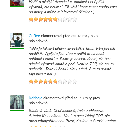
Hořčí a silnější dvanáctka, chuťově není příliš
výrazná, ale neurazí. Při větší konzumaci trochu leze
do hlavy a může mít laxativní účinky ;-)
6
CuRve
okomentoval před
asi 13 roky
pivo
následovně:
Tohle je taková pitelná dvanáctka, která Vám jen tak
neublíží. Vypijete jich více a určitě to na sobě
pořádně neucítíte. Pivko je celekm dobré, ale bez
nějaké výrazné chutě a pod. Není to TOP, ale ani to
nejhorší.. Takový český zlatý střed. A je to prostě
fajn pivo z hor ;)
6
Keltboja
okomentoval před
asi 13 roky
pivo
následovně:
Sladová vůně. Chuť sladová, trošku chlebová.
Střední říz i hořkost. Není to sice žádný TOP, ale
mezi všudypřítomnou Plzní, Kozlem a G milá změna.