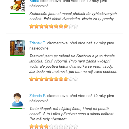
Barba
okomentoval před
více než 12 roky
pivo
následovně:
Krakonoše jsem si musel přeřadit do vyhledávaných
značek. Fakt dobrá dvanáctka. Navíc za ty prachy.
8
Zdenek T.
okomentoval před
více než 12 roky
pivo
následovně:
Testoval jsem jej točené ve Strážnici a je to docela
lahůdka. Chuť výborná. Pivo není žádná výčepní
voda, ale poctivá hutná dvanáctka se vším všudy.
Jak budu mít možnost, jdu tam na něj zase sednout.
8
Zdenda P.
okomentoval před
více než 12 roky
pivo
následovně:
Tento škopek má nějakej šlem, kterej mi prostě
nesedí. A to i přes příznivou cenu a silnou hořkost.
Pro mě tedy "Nicmoc".
4