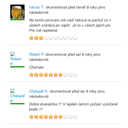
Václav T.
okomentoval před
téměř 8 roky
pivo
následovně:
Na tomto pivovaru mě vadí taková ta pachuť co v
ústech zůstává po napití. Je to u všech jejich piv.
Pro mě nepitelné.
3
Robert P.
okomentoval před
asi 8 roky
pivo
následovně:
Chutnalo
7
Chalupář K.
okomentoval před
asi 8 roky
pivo
následovně:
Dobrá dvanáctka !!! V teplém letním počasí vyloženě
bodlo !!!
7