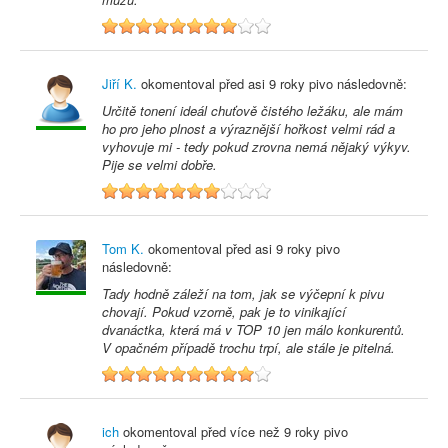
8
Jiří K.
okomentoval před
asi 9 roky
pivo následovně:
Určitě tonení ideál chuťově čistého ležáku, ale mám
ho pro jeho plnost a výraznější hořkost velmi rád a
vyhovuje mi - tedy pokud zrovna nemá nějaký výkyv.
Pije se velmi dobře.
7
Tom K.
okomentoval před
asi 9 roky
pivo
následovně:
Tady hodně záleží na tom, jak se výčepní k pivu
chovají. Pokud vzorně, pak je to vinikající
dvanáctka, která má v TOP 10 jen málo konkurentů.
V opačném případě trochu trpí, ale stále je pitelná.
9
ich
okomentoval před
více než 9 roky
pivo