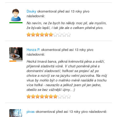
Douky
okomentoval před
asi 13 roky
pivo
následovně:
No nevím, ne že bych ho někdy moc pil, ale myslím,
že bývalo lepší, i tak jde ale o celkem pitelné pivo.
6
Honza P.
okomentoval před
asi 13 roky
pivo
následovně:
Hezká tmavá barva, pěkná krémovitá pěna a svěží,
příjemně sladovitá vůně. V chuti poměrně plné s
dominantní sladovostí; hořkost se projeví až po
chvice a rozvíjí se na jazyku velmi pozvolna. Na můj
vkus by mohlo být o malinko méně nasládlé a trochu
více hořké - neurazilo a jelikož jsem pil jen jedno,
obešlo se bez vážnější újmy.. ;)
7
pivas
okomentoval před
asi 13 roky
pivo následovně: