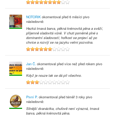
8
NOTORIK
okomentoval před
6 měsíci
pivo
následovně:
Hezká tmavá barva, pěkná krémovitá pěna a svěží,
příjemně sladovitá vůně. V chuti poměrně plné s
dominantní sladovostí; hořkost se projeví až po
chvice a rozvíjí se na jazyku velmi pozvolna.
6
Jan Č.
okomentoval před
více než před rokem
pivo
následovně:
Když je nouze tak se dá pít všechno.
3
Pivní P.
okomentoval před
téměř 3 roky
pivo
následovně:
Silnější dvanáctka, chuťově není výrazná, tmavá
barva, pěkná krémovitá pěna.