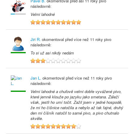
Pavel B.
okomentoval před
asi 11 roky
pivo
následovně:
Velmi lahodné
10
Jiri R.
okomentoval před
více než 11 roky
pivo
následovně:
To si už asi nikdy nedám
3
Jan L.
okomentoval před
více než 11 roky
pivo
následovně:
Velmi lahodné a chuťově velmi dobře vyvážené pivo,
které jemně klouže po jazyku jako smetana. Záleží
však, jestli ho umí točit. Zažil jsem v jedné hospodě,
že mi ho číšnice natočila a nebylo až tak fajné, druhý
den mi číšník natočil to samé pivo, a pivo chutnalo
skvěle.
9