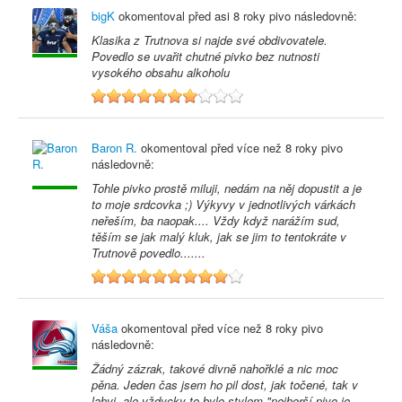
bigK
okomentoval před
asi 8 roky
pivo následovně:
Klasika z Trutnova si najde své obdivovatele.
Povedlo se uvařit chutné pivko bez nutnosti
vysokého obsahu alkoholu
7
Baron R.
okomentoval před
více než 8 roky
pivo
následovně:
Tohle pivko prostě miluji, nedám na něj dopustit a je
to moje srdcovka ;) Výkyvy v jednotlivých várkách
neřeším, ba naopak.... Vždy když narážím sud,
těším se jak malý kluk, jak se jim to tentokráte v
Trutnově povedlo.......
9
Váša
okomentoval před
více než 8 roky
pivo
následovně:
Žádný zázrak, takové divně nahořklé a nic moc
pěna. Jeden čas jsem ho pil dost, jak točené, tak v
lahvi, ale vždycky to bylo stylem "nejhorší pivo je