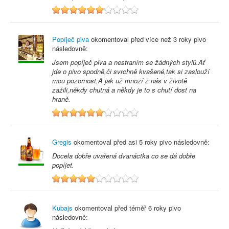
6
Popíječ piva
okomentoval před
více než 3 roky
pivo
následovně:
Jsem popíječ piva a nestraním se žádných stylů.Ať
jde o pivo spodně,či svrchně kvašené,tak si zaslouží
mou pozornost,A jak už mnozí z nás v životě
zažili,někdy chutná a někdy je to s chutí dost na
hraně.
6
Gregis
okomentoval před
asi 5 roky
pivo následovně:
Docela dobře uvařená dvanáctka co se dá dobře
popíjet.
5
Kubajs
okomentoval před
téměř 6 roky
pivo
následovně: