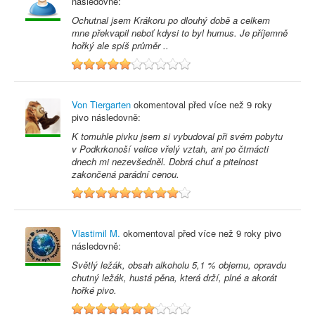
následovně:
Ochutnal jsem Krákoru po dlouhý době a celkem
mne překvapil neboť kdysi to byl humus. Je příjemně
hořký ale spíš průměr ..
5
Von Tiergarten
okomentoval před
více než 9 roky
pivo následovně:
K tomuhle pivku jsem si vybudoval při svém pobytu
v Podkrkonoší velice vřelý vztah, ani po čtrnácti
dnech mi nezevšedněl. Dobrá chuť a pitelnost
zakončená parádní cenou.
9
Vlastimil M.
okomentoval před
více než 9 roky
pivo
následovně:
Světlý ležák, obsah alkoholu 5,1 % objemu, opravdu
chutný ležák, hustá pěna, která drží, plné a akorát
hořké pivo.
7