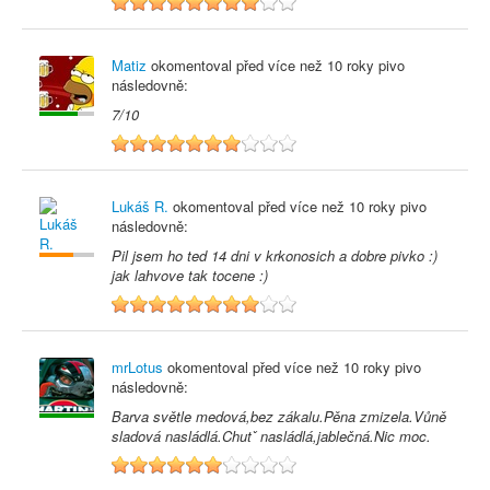
8
Matiz
okomentoval před
více než 10 roky
pivo
následovně:
7/10
7
Lukáš R.
okomentoval před
více než 10 roky
pivo
následovně:
Pil jsem ho ted 14 dni v krkonosich a dobre pivko :)
jak lahvove tak tocene :)
8
mrLotus
okomentoval před
více než 10 roky
pivo
následovně:
Barva světle medová,bez zákalu.Pěna zmizela.Vůně
sladová nasládlá.Chutˇ nasládlá,jablečná.Nic moc.
6