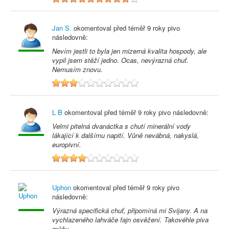
Jan S.
okomentoval před
téměř 9 roky
pivo
následovně:
Nevím jestli to byla jen mizerná kvalita hospody, ale
vypil jsem stěží jedno. Ocas, nevýrazná chuť.
Nemusím znovu.
3
L B
okomentoval před
téměř 9 roky
pivo následovně:
Velmi pitelná dvanáctka s chutí minerální vody
lákající k dalšímu napití. Vůně nevábná, nakyslá,
europivní.
4
Uphon
okomentoval před
téměř 9 roky
pivo
následovně:
Výrazná specifická chuť, připomíná mi Svijany. A na
vychlazeného lahváče fajn osvěžení. Takovéhle piva
můžu.