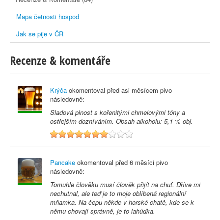
Mapa četnosti hospod
Jak se pije v ČR
Recenze & komentáře
Krýča
okomentoval před
asi měsícem
pivo
následovně:
Sladová plnost s kořenitými chmelovými tóny a
ostřejším dozníváním. Obsah alkoholu: 5,1 % obj.
7
Pancake
okomentoval před
6 měsíci
pivo
následovně:
Tomuhle člověku musí člověk přijít na chuť. Dříve mi
nechutnal, ale teď je to moje oblíbená regionální
mňamka. Na čepu někde v horské chatě, kde se k
němu chovají správně, je to lahůdka.