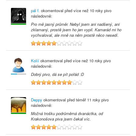
pál f.
okomentoval před
více než 10 roky
pivo
následovně:
Pro mě jasný průměr. Nebyl jsem ani nadšený, ani
zklamaný, prostě jsem ho jen vypil. Kamarád mi ho
vychvaloval, ale mně na něm prostě něco nesedí.
5
Kolíí
okomentoval před
více než 10 roky
pivo
následovně:
Dobrý pivo, dá se pít pořád :D
8
Deppy
okomentoval před
téměř 11 roky
pivo
následovně:
Možná trošku podrůměrná dvanáctka, od
Krakonošova piva jsem čekal víc.
5