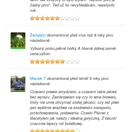
žádný pivo". Teď už ho nevyhledávám, neoslovilo
mě..
6
Žampijón
okomentoval před
více než 8 roky
pivo
následovně:
Výborný pivko,pěkně hořký.A hlavně dobrej poměr
cena-výkon.
7
Maciek T
okomentoval před
téměř 9 roky
pivo
následovně:
Czasami prawie arcydzieło, a czasami takie jakieś
bez wyrazu. Zastanawiam się czy to wina browaru,
który nie umie otrzymać stałej jakości, czy też piwo
jest wybitnie wrażliwe na środowisko transportu,
przechowywania, podawania. Czeski Pilsner z
diacetylem jak należy i idealną goryczką. Z beczki
znacznie lepszy niż butelkowy.
9