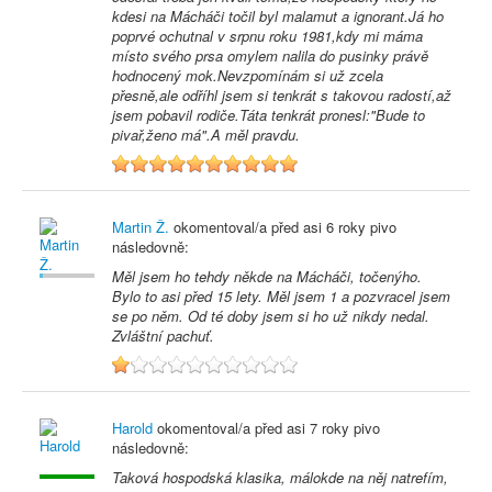
kdesi na Mácháči točil byl malamut a ignorant.Já ho
poprvé ochutnal v srpnu roku 1981,kdy mi máma
místo svého prsa omylem nalila do pusinky právě
hodnocený mok.Nevzpomínám si už zcela
přesně,ale odříhl jsem si tenkrát s takovou radostí,až
jsem pobavil rodiče.Táta tenkrát pronesl:"Bude to
pivař,ženo má".A měl pravdu.
10
Martin Ž.
okomentoval/a před
asi 6 roky
pivo
následovně:
Měl jsem ho tehdy někde na Mácháči, točenýho.
Bylo to asi před 15 lety. Měl jsem 1 a pozvracel jsem
se po něm. Od té doby jsem si ho už nikdy nedal.
Zvláštní pachuť.
1
Harold
okomentoval/a před
asi 7 roky
pivo
následovně:
Taková hospodská klasika, málokde na něj natrefím,