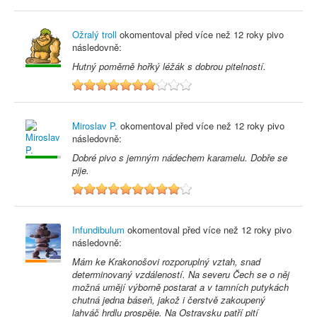
Ožralý troll
okomentoval před
více než 12 roky
pivo
následovně:
Hutný poměrně hořký léžák s dobrou pitelností.
7
Miroslav P.
okomentoval před
více než 12 roky
pivo
následovně:
Dobré pivo s jemným nádechem karamelu. Dobře se
pije.
9
Infundibulum
okomentoval před
více než 12 roky
pivo
následovně:
Mám ke Krakonošovi rozporuplný vztah, snad
determinovaný vzdáleností. Na severu Čech se o něj
možná umějí výborně postarat a v tamních putykách
chutná jedna báseň, jakož i čerstvě zakoupený
lahváč hrdlu prospěje. Na Ostravsku patří pití