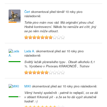
Čert
okomentoval před
téměř 10 roky
pivo
následovně:
Tohle pivo mám moc rád. Má originální plnou chuť.
Hodně kontroverzní. Někdo ho nemůže ani cítit, jiný
se po něm může utlouct.
7
Lada A.
okomentoval před
asi 10 roky
pivo
následovně:
Světlý ležák plzenského typu . Obsah alkoholu 5,1
%. Vyrobeno v Pivovaru KRAKONOŠ , Trutnov
6
MIKI
okomentoval před
asi 10 roky
pivo následovně:
Věrný horský společník - patrně to nejlepší, co se dá
v oblasti Krkonoš pít - a že se ho dá vypít skutečně
hodně! :-)