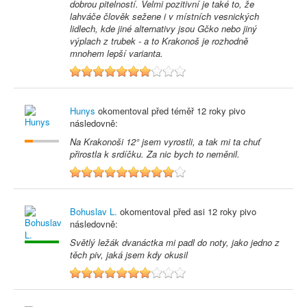
dobrou pitelností. Velmi pozitivní je také to, že
lahváče člověk sežene i v místních vesnických
lidlech, kde jiné alternativy jsou Gčko nebo jiný
výplach z trubek - a to Krakonoš je rozhodně
mnohem lepší varianta.
7
Hunys
okomentoval před
téměř 12 roky
pivo
následovně:
Na Krakonoši 12° jsem vyrostli, a tak mi ta chuť
přirostla k srdíčku. Za nic bych to neměnil.
9
Bohuslav L.
okomentoval před
asi 12 roky
pivo
následovně:
Světlý ležák dvanáctka mi padl do noty, jako jedno z
těch piv, jaká jsem kdy okusil
7