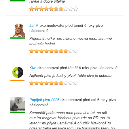
Hořké a dobře pitelné.
7
JanM
okomentoval/a před
téměř 6 roky
pivo
následovně:
Příjemně hořké, pro někoho možná moc, ale mně
chutnalo hodně.
8
Kiwi
okomentoval před
téměř 6 roky
pivo následovně:
Nejhorší pivo je žádný pivo! Tohle pivo je dobrota.
7
Popíječ piva 2025
okomentoval před
asi 6 roky
pivo
následovně:
Komentář pode mnou mne pobavil a tak na něj
musím reagovat.Hodnotit pivo zde na PD "po 15
letech" mi přijde úsměvné.A chudák Krakonoš to
odesral třeba jen kvůli tomu,že hospodský který ho