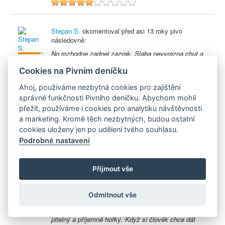
5
Stepan S.
okomentoval před
asi 13 roky
pivo
následovně:
No rozhodne zadnej zazrak. Slaba nevyrazna chut a
skoro neni citit. Nicmene pit se to v pohode da, ale
Cookies na Pivním deníčku
existuji o dost lepsi dvanactky.
5
Ahoj, používáme nezbytná cookies pro zajištění
správné funkčnosti Pivního deníčku. Abychom mohli
přežít, používáme i cookies pro analytiku návštěvnosti
Pavel H.
okomentoval před
asi 13 roky
pivo
a marketing. Kromě těch nezbytných, budou ostatní
následovně:
cookies uloženy jen po udělení tvého souhlasu.
Jelikoz prave sedim na hajzlu s ukrutnou srackou,
Podrobné nastavení
tak me nenapadaji pozitivni hodnoceni :)
2
Přijmout vše
Dan S.
okomentoval před
více než 13 roky
pivo
Odmítnout vše
následovně:
Lahovové jsem neokusil, točený je suprovka. Snadno
pitelný a příjemně hořký. Když si člověk chce dát