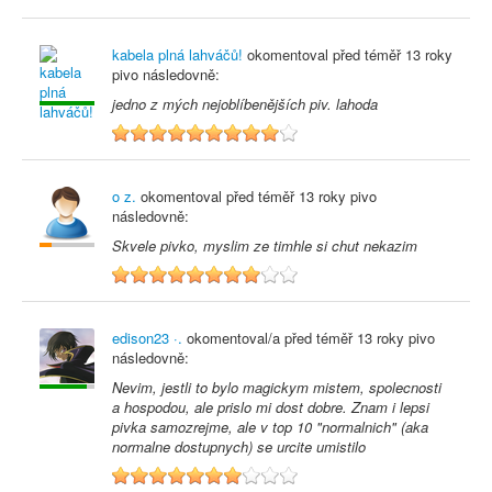
kabela plná lahváčů!
okomentoval před
téměř 13 roky
pivo následovně:
jedno z mých nejoblíbenějších piv. lahoda
9
o z.
okomentoval před
téměř 13 roky
pivo
následovně:
Skvele pivko, myslim ze timhle si chut nekazim
8
edison23 ·.
okomentoval/a před
téměř 13 roky
pivo
následovně:
Nevim, jestli to bylo magickym mistem, spolecnosti
a hospodou, ale prislo mi dost dobre. Znam i lepsi
pivka samozrejme, ale v top 10 "normalnich" (aka
normalne dostupnych) se urcite umistilo
7