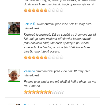
do dvaceti korun za dvanáctku je opravdu výzva :-)
6
Jakub Š.
okomentoval před
více než 12 roky
pivo
následovně:
Krakouš je krakouš. Dá se splašit ve 3.cenový za 18
Kč, což je cena veskrze přívětivá a komu nevadí
jeho nasládlá chuť, tak bude spokojen po všech
směrech. Ale bacha, po více jak 10-ti kusech se
člověk ráno tutově posere.
6
Zsampo
okomentoval před
více než 12 roky
pivo
následovně:
Pitelné pivo plné a pro mě ideálně hořké chuti, co má
říz. Proč ne...
7