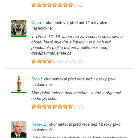
8
Qasa ..
okomentoval před
asi 12 roky
pivo
následovně:
T. Dříve: T7, T6. Jsem rád za všechna nová piva a
chutě, které objevím a kdykoliv si o nich rád
podebatuju (nejlíp ovšem s půlitrem v ruce).
qasa(zavináč)email.cz
4
Stopič
okomentoval před
více než 12 roky
pivo
následovně:
Moc dobrá točená dvanáctečka ..hutné a příjemně
hořké pivečko.
8
Radek Z.
okomentoval před
více než 12 roky
pivo
následovně:
Jako dá se to vypít, dalo by se to kalit, protože cena