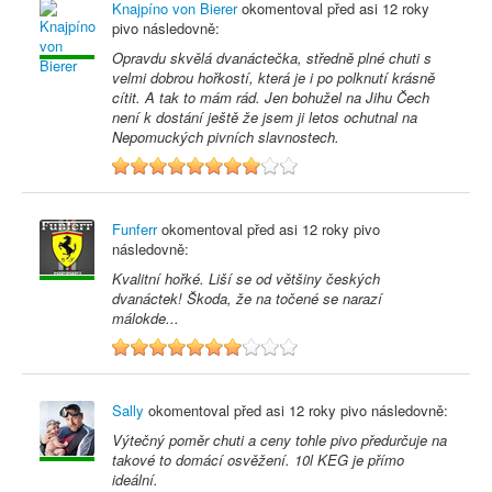
Knajpíno von Bierer
okomentoval před
asi 12 roky
pivo následovně:
Opravdu skvělá dvanáctečka, středně plné chuti s
velmi dobrou hořkostí, která je i po polknutí krásně
cítit. A tak to mám rád. Jen bohužel na Jihu Čech
není k dostání ještě že jsem ji letos ochutnal na
Nepomuckých pivních slavnostech.
8
Funferr
okomentoval před
asi 12 roky
pivo
následovně:
Kvalitní hořké. Liší se od většiny českých
dvanáctek! Škoda, že na točené se narazí
málokde...
7
Sally
okomentoval před
asi 12 roky
pivo následovně:
Výtečný poměr chuti a ceny tohle pivo předurčuje na
takové to domácí osvěžení. 10l KEG je přímo
ideální.