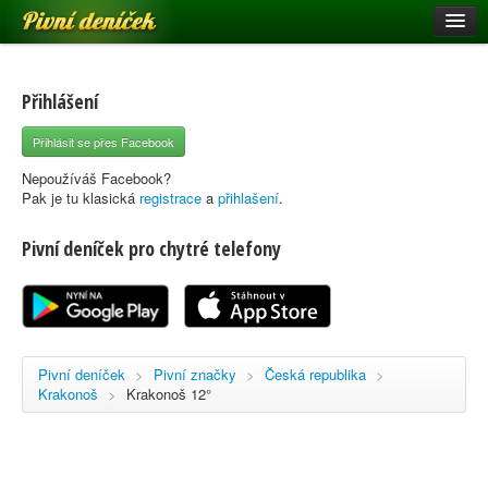
Pivní deníček
Restaurace a hospody
Pivní mapa
Přihlášení
Pivní značky
Přihlásit se přes Facebook
Nápověda
Nepoužíváš Facebook?
Pak je tu klasická
registrace
a
přihlašení
.
Pivní deníček pro chytré telefony
Přihlásit se
Registrace
Pivní deníček
>
Pivní značky
>
Česká republika
>
Krakonoš
>
Krakonoš 12°