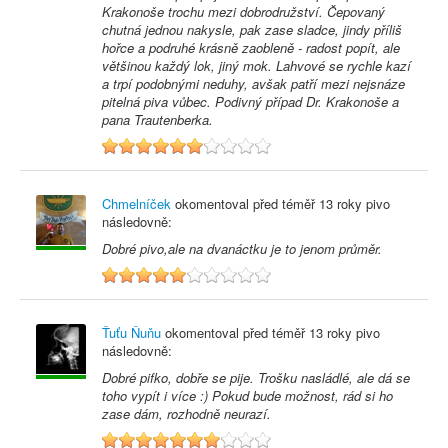
Krakonoše trochu mezi dobrodružství. Čepovaný
chutná jednou nakysle, pak zase sladce, jindy příliš
hořce a podruhé krásně zaobleně - radost popít, ale
většinou každý lok, jiný mok. Lahvové se rychle kazí
a trpí podobnými neduhy, avšak patří mezi nejsnáze
pitelná piva vůbec. Podivný případ Dr. Krakonoše a
pana Trautenberka.
6
Chmelníček
okomentoval před
téměř 13 roky
pivo
následovně:
Dobré pivo,ale na dvanáctku je to jenom průměr.
5
Ťuťu Ňuňu
okomentoval před
téměř 13 roky
pivo
následovně:
Dobré pifko, dobře se pije. Trošku nasládlé, ale dá se
toho vypít i více :) Pokud bude možnost, rád si ho
zase dám, rozhodně neurazí.
7