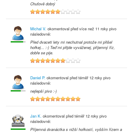
Chuťově dobrý
6
Michal V.
okomentoval před
více než 11 roky
pivo
následovně:
Před dvaceti lety mi nechutnal protože mi přišel
hořkej... :-) Teď mi přijde vyváženej, příjemný říz,
dobře se pije.
7
Daniel P.
okomentoval před
téměř 12 roky
pivo
následovně:
nejlepší pivo :-)
10
Jan K.
okomentoval před
téměř 12 roky
pivo
následovně:
Příjemná dvanáctka s nižší hořkostí, vyšším řízem a