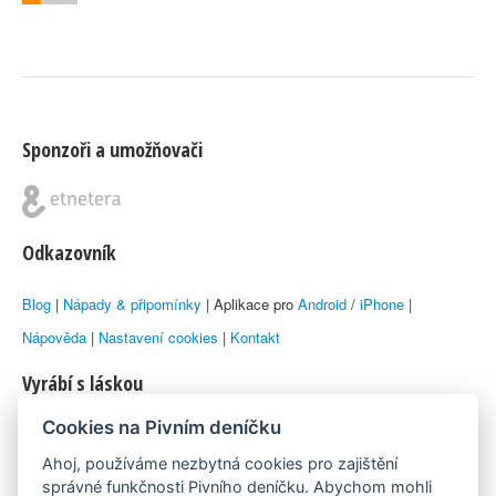
Sponzoři a umožňovači
Odkazovník
Blog
|
Nápady & připomínky
| Aplikace pro
Android
/
iPhone
|
Nápověda
|
Nastavení cookies
|
Kontakt
Vyrábí s láskou
Cookies na Pivním deníčku
© 2010–2026 by
Lukáš Zeman
aka Emka
Ahoj, používáme nezbytná cookies pro zajištění
Máme rádi
správné funkčnosti Pivního deníčku. Abychom mohli