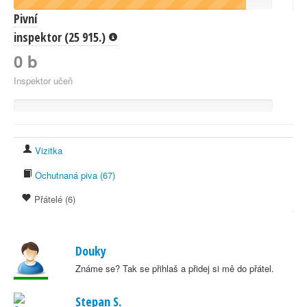
Pivní
inspektor (25 915.)
0 b
Inspektor učeň
Vizitka
Ochutnaná piva (67)
Přátelé (6)
Douky
Známe se? Tak se přihlaš a přidej si mě do přátel.
Stepan S.