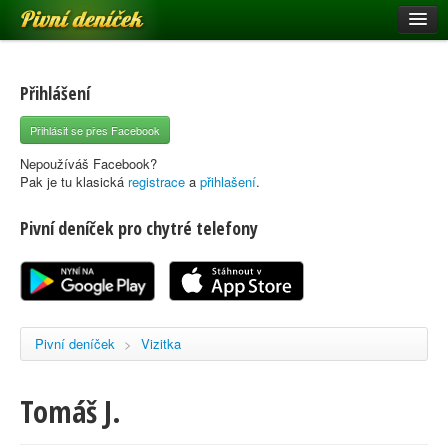
Pivní deníček
Restaurace a hospody
Pivní mapa
Přihlášení
Pivní značky
Přihlásit se přes Facebook
Nápověda
Nepoužíváš Facebook?
Pak je tu klasická
registrace
a
přihlašení
.
Pivní deníček pro chytré telefony
Přihlásit se
Registrace
Pivní deníček
>
Vizitka
Tomáš J.