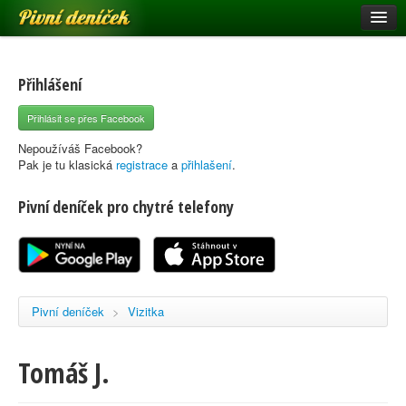
Pivní deníček
Restaurace a hospody
Pivní mapa
Přihlášení
Pivní značky
Přihlásit se přes Facebook
Nápověda
Nepoužíváš Facebook?
Pak je tu klasická
registrace
a
přihlašení
.
Pivní deníček pro chytré telefony
Přihlásit se
Registrace
Pivní deníček
>
Vizitka
Tomáš J.