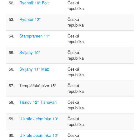
52.
Rychtář 10° Fojt
Česká
republika
53.
Rychtář 12°
Česká
republika
54.
Staropramen 11°
Česká
republika
55.
Svijany 10°
Česká
republika
56.
Svijany 11° Máz
Česká
republika
57.
Templářské pivo 15°
Česká
republika
58.
Tišnov 12° Tišnovan
Česká
republika
59.
U krále Ječmínka 10°
Česká
republika
60.
U krále Ječmínka 12°
Česká