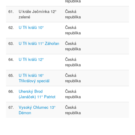
republika
61.
U krále Ječmínka 12°
Česká
zelené
republika
62.
U Tří králů 10°
Česká
republika
63.
U Tří králů 11° Záhořan
Česká
republika
64.
U Tří králů 12°
Česká
republika
65.
U Tří králů 16°
Česká
Tříkrálový speciál
republika
66.
Uherský Brod
Česká
(Janáček) 11° Patriot
republika
67.
Vysoký Chlumec 13°
Česká
Démon
republika