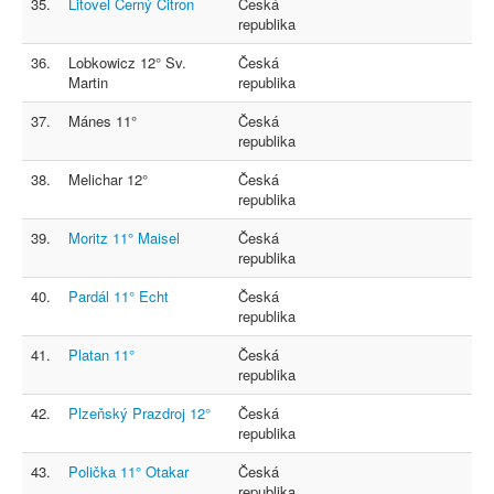
35.
Litovel Černý Citron
Česká
republika
36.
Lobkowicz 12° Sv.
Česká
Martin
republika
37.
Mánes 11°
Česká
republika
38.
Melichar 12°
Česká
republika
39.
Moritz 11° Maisel
Česká
republika
40.
Pardál 11° Echt
Česká
republika
41.
Platan 11°
Česká
republika
42.
Plzeňský Prazdroj 12°
Česká
republika
43.
Polička 11° Otakar
Česká
republika