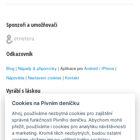
Sponzoři a umožňovači
Odkazovník
Blog
|
Nápady & připomínky
| Aplikace pro
Android
/
iPhone
|
Nápověda
|
Nastavení cookies
|
Kontakt
Vyrábí s láskou
Cookies na Pivním deníčku
© 2010–2026 by
Lukáš Zeman
aka Emka
Ahoj, používáme nezbytná cookies pro zajištění
Máme rádi
správné funkčnosti Pivního deníčku. Abychom mohli
přežít, používáme i cookies pro analytiku návštěvnosti
a marketing. Kromě těch nezbytných, budou ostatní
Pivní.info
cookies uloženy jen po udělení tvého souhlasu.