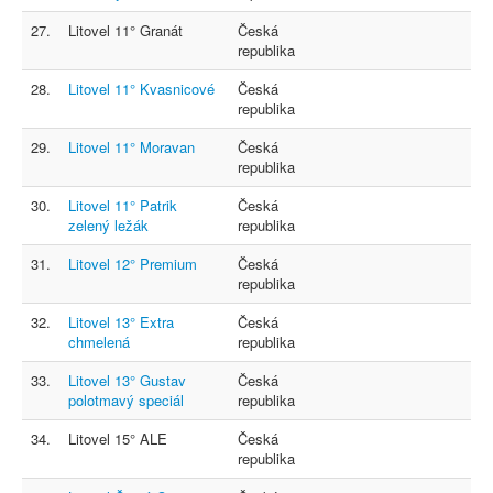
27.
Litovel 11° Granát
Česká
republika
28.
Litovel 11° Kvasnicové
Česká
republika
29.
Litovel 11° Moravan
Česká
republika
30.
Litovel 11° Patrik
Česká
zelený ležák
republika
31.
Litovel 12° Premium
Česká
republika
32.
Litovel 13° Extra
Česká
chmelená
republika
33.
Litovel 13° Gustav
Česká
polotmavý speciál
republika
34.
Litovel 15° ALE
Česká
republika