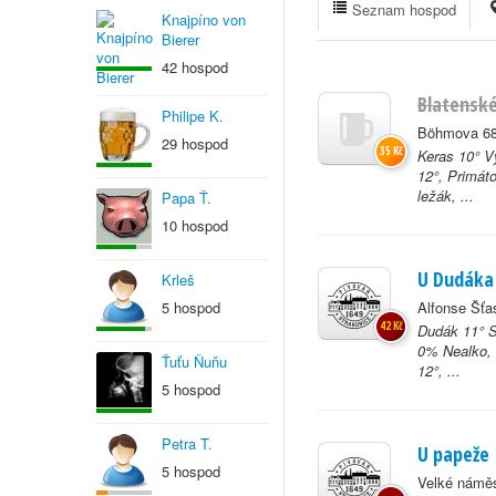
Seznam hospod
Knajpíno von
Bierer
42 hospod
Blatenské
Philipe K.
Böhmova 68
29 hospod
35 Kč
Keras 10° V
12°, Primáto
ležák, ...
Papa Ť.
10 hospod
U Dudáka
Krleš
5 hospod
Alfonse Šťa
42 Kč
Dudák 11° S
0% Nealko, 
Ťuťu Ňuňu
12°, ...
5 hospod
Petra T.
U papeže
5 hospod
Velké náměs