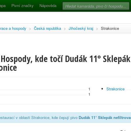
apa
Pivní značky
Nápověda
race a hospody
>
Česká republika
>
Jihočeský kraj
>
Strakonice
 Hospody, kde točí Dudák 11° Sklepák
onice
1
Strakonice
1
staurací v oblasti Strakonice, kde čepují pivo
Dudák 11° Sklepák nefiltrov