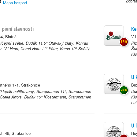
Zobraz
Mapa hospod
 pivní slavnosti
Ke
4, Blatná
V L
37 Kč
ýčepní světlé, Dudák 11,5° Otavský zlatý, Konrad
Plz
r 12° Hron, Černá Hora 11° Páter, Keras 12° Světlý
Šum
Kl
U 
stného 171, Strakonice
Buz
20 Kč
klepák nefiltrovaný, Staropramen 11°, Staropramen
Dud
Stella Artois, Dudák 13° Klostermann, Staropramen
Klo
nef
U 
tí 45, Strakonice
He