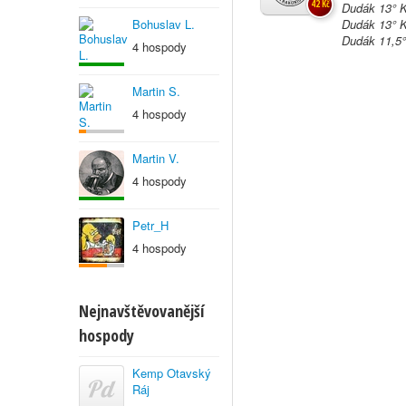
42 Kč
Dudák 13° K
Bohuslav L.
Dudák 13° K
Dudák 11,5° 
4 hospody
Martin S.
4 hospody
Martin V.
4 hospody
Petr_H
4 hospody
Nejnavštěvovanější
hospody
Kemp Otavský
Ráj