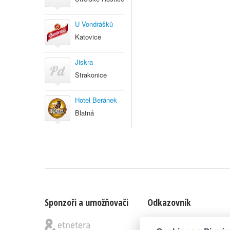
U Vondrášků
Katovice
Jiskra
Strakonice
Hotel Beránek
Blatná
Sponzoři a umožňovači
Odkazovník
Blog
|
Nápady & připomínk