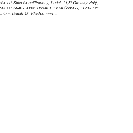
ák 11° Sklepák nefiltrovaný, Dudák 11,5° Otavský zlatý,
ák 11° Světlý ležák, Dudák 13° Král Šumavy, Dudák 12°
mium, Dudák 13° Klostermann, ...