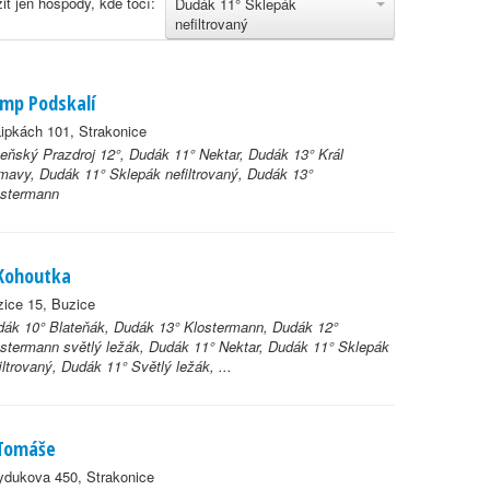
it jen hospody, kde točí:
Dudák 11° Sklepák
nefiltrovaný
mp Podskalí
ipkách 101, Strakonice
eňský Prazdroj 12°, Dudák 11° Nektar, Dudák 13° Král
avy, Dudák 11° Sklepák nefiltrovaný, Dudák 13°
ostermann
Kohoutka
ice 15, Buzice
ák 10° Blateňák, Dudák 13° Klostermann, Dudák 12°
stermann světlý ležák, Dudák 11° Nektar, Dudák 11° Sklepák
iltrovaný, Dudák 11° Světlý ležák, ...
Tomáše
ydukova 450, Strakonice