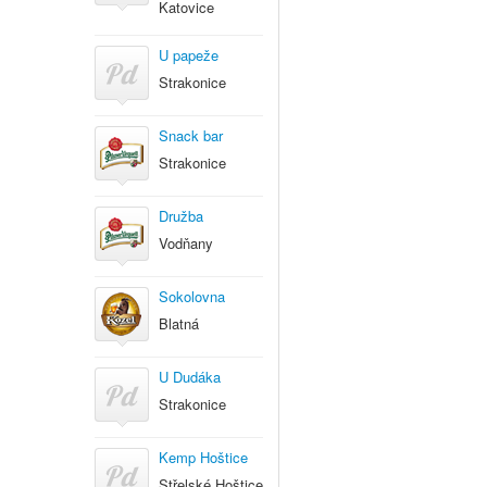
Katovice
U papeže
Strakonice
Snack bar
Strakonice
Družba
Vodňany
Sokolovna
Blatná
U Dudáka
Strakonice
Kemp Hoštice
Střelské Hoštice