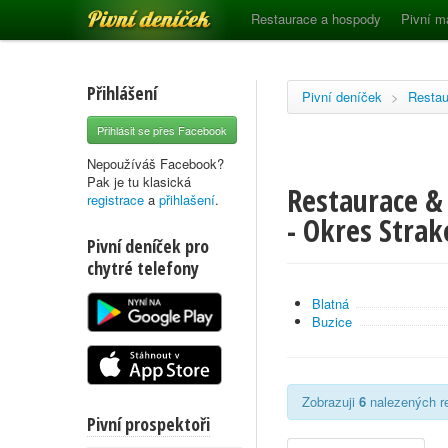
Pivní deníček
Restaurace a hospody
Pivní m
Přihlášení
Pivní deníček
>
Restau
Přihlásit se přes Facebook
Nepoužíváš Facebook?
Pak je tu klasická
Restaurace &
registrace
a
přihlašení
.
- Okres Strak
Pivní deníček pro
chytré telefony
Blatná
Buzice
Zobrazuji
6
nalezených re
Pivní prospektoři