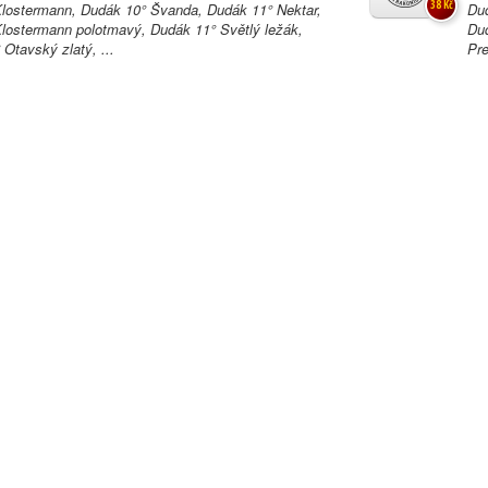
38 Kč
lostermann, Dudák 10° Švanda, Dudák 11° Nektar,
Dud
lostermann polotmavý, Dudák 11° Světlý ležák,
Dud
Otavský zlatý, ...
Pre