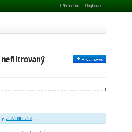
Přihlásit se
Registrace
 nefiltrovaný
Přidat novou
4
aný
.
Zrušit filtrování
.