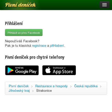
Pivní deníček
Restaurace a hospody
Pivní mapa
Přihlášení
Pivní značky
Přihlásit se přes Facebook
Nápověda
Nepoužíváš Facebook?
Pak je tu klasická
registrace
a
přihlašení
.
Pivní deníček pro chytré telefony
Přihlásit se
Registrace
Pivní deníček
>
Restaurace a hospody
>
Česká republika
>
Jihočeský kraj
>
Strakonice