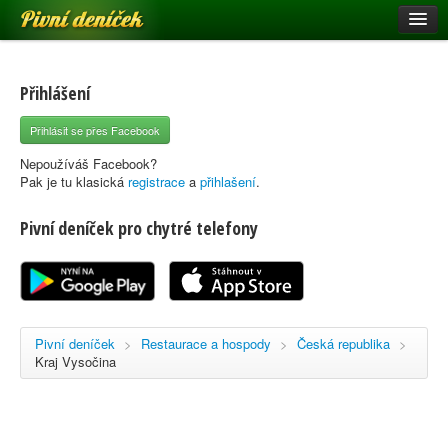
Pivní deníček
Restaurace a hospody
Pivní mapa
Přihlášení
Pivní značky
Přihlásit se přes Facebook
Nápověda
Nepoužíváš Facebook?
Pak je tu klasická
registrace
a
přihlašení
.
Pivní deníček pro chytré telefony
Přihlásit se
Registrace
Pivní deníček
>
Restaurace a hospody
>
Česká republika
>
Kraj Vysočina