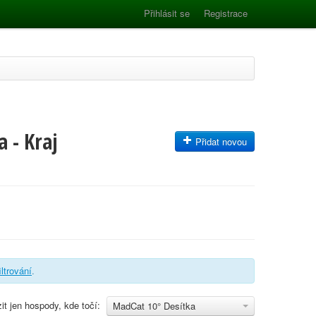
Přihlásit se
Registrace
 - Kraj
Přidat novou
iltrování
.
it jen hospody, kde točí:
MadCat 10° Desítka