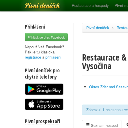
Pivní deníček
Restaurace a hospody
Pivní m
Přihlášení
Pivní deníček
>
Restau
Přihlásit se přes Facebook
Nepoužíváš Facebook?
Pak je tu klasická
Restaurace & 
registrace
a
přihlašení
.
Vysočina
Pivní deníček pro
chytré telefony
Okres Žďár nad Sázav
Zobrazuji
1
nalezenou res
Pivní prospektoři
Seznam hospod