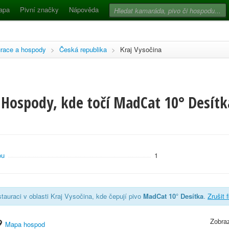
apa
Pivní značky
Nápověda
race a hospody
>
Česká republika
>
Kraj Vysočina
Hospody, kde točí MadCat 10° Desítka
ou
1
tauraci v oblasti Kraj Vysočina, kde čepují pivo
MadCat 10° Desítka
.
Zrušit f
Zobraz
Mapa hospod