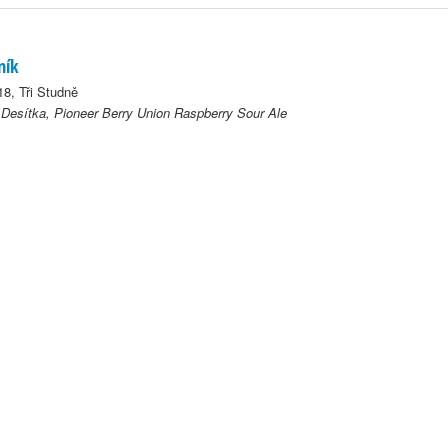
ník
18, Tři Studně
Desítka, Pioneer Berry Union Raspberry Sour Ale