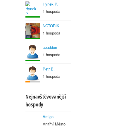
Hynek P.
1 hospoda
NOTORIK
1 hospoda
abaddon
1 hospoda
Petr B.
1 hospoda
Nejnavštěvovanější
hospody
Amigo
Vnitřní Město