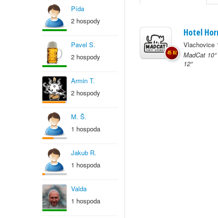
Pída
2 hospody
Hotel Hor
Pavel S.
Vlachovice 
45 Kč
MadCat 10° 
2 hospody
12°
Armin T.
2 hospody
M. Š.
1 hospoda
Jakub R.
1 hospoda
Valda
1 hospoda