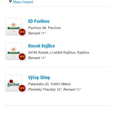
Mapa hospod
KD Pavlínov
Pavlínov 99, Pavlínov
40 Kč
Bernard 11°
Kiosek Kejžlice
34765 Kiosek u Letiště Kejžlice, Kejžlice
49 Kč
Bernard 11°
Výčep Sklep
Palackého 23, Vnitřní Město
58 Kč
Plzeňský Prazdroj 12°, Bernard 11°