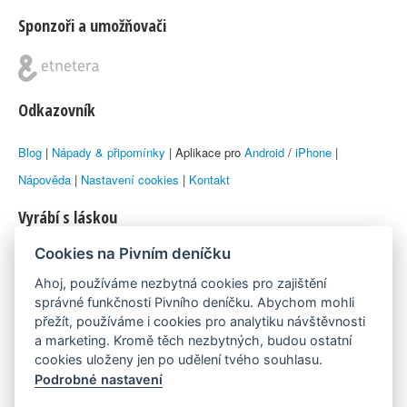
Sponzoři a umožňovači
Odkazovník
Blog
|
Nápady & připomínky
| Aplikace pro
Android
/
iPhone
|
Nápověda
|
Nastavení cookies
|
Kontakt
Vyrábí s láskou
Cookies na Pivním deníčku
© 2010–2026 by
Lukáš Zeman
aka Emka
Ahoj, používáme nezbytná cookies pro zajištění
Máme rádi
správné funkčnosti Pivního deníčku. Abychom mohli
přežít, používáme i cookies pro analytiku návštěvnosti
a marketing. Kromě těch nezbytných, budou ostatní
Pivní.info
cookies uloženy jen po udělení tvého souhlasu.
Podrobné nastavení
Poznámka pod čarou