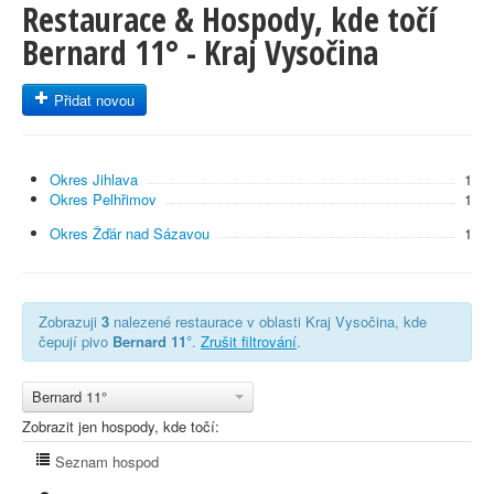
Restaurace & Hospody, kde točí
Bernard 11° - Kraj Vysočina
Přidat novou
Okres Jihlava
1
Okres Pelhřimov
1
Okres Žďár nad Sázavou
1
Zobrazuji
3
nalezené restaurace v oblasti Kraj Vysočina, kde
čepují pivo
Bernard 11°
.
Zrušit filtrování
.
Bernard 11°
Zobrazit jen hospody, kde točí:
Seznam hospod