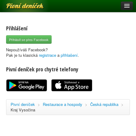
Pivní deníček
Restaurace a hospody
Pivní mapa
Přihlášení
Pivní značky
Přihlásit se přes Facebook
Nápověda
Nepoužíváš Facebook?
Pak je tu klasická
registrace
a
přihlašení
.
Pivní deníček pro chytré telefony
Přihlásit se
Registrace
Pivní deníček
>
Restaurace a hospody
>
Česká republika
>
Kraj Vysočina