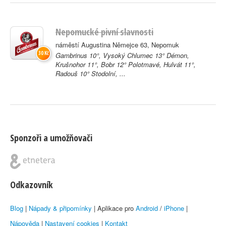
Nepomucké pivní slavnosti
náměstí Augustina Němejce 63, Nepomuk
30 Kč
Gambrinus 10°, Vysoký Chlumec 13° Démon,
Krušnohor 11°, Bobr 12° Polotmavé, Hulvát 11°,
Radouš 10° Stodolní, ...
Sponzoři a umožňovači
Odkazovník
Blog
|
Nápady & připomínky
| Aplikace pro
Android
/
iPhone
|
Nápověda
|
Nastavení cookies
|
Kontakt