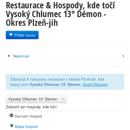
Restaurace & Hospody, kde točí
Vysoký Chlumec 13° Démon -
Okres Plzeň-jih
Přidat novou
Nepomuk
1
Zobrazuji
1
nalezenou restauraci v oblasti Plzeň-jih, kde
čepují pivo
Vysoký Chlumec 13° Démon
.
Zrušit filtrování
.
Vysoký Chlumec 13° Démon
Zobrazit jen hospody, kde točí:
Seznam hospod
Mapa hospod