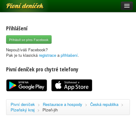
Pivní deníček
Restaurace a hospody
Pivní mapa
Přihlášení
Pivní značky
Přihlásit se přes Facebook
Nápověda
Nepoužíváš Facebook?
Pak je tu klasická
registrace
a
přihlašení
.
Pivní deníček pro chytré telefony
Přihlásit se
Registrace
Pivní deníček
>
Restaurace a hospody
>
Česká republika
>
Plzeňský kraj
>
Plzeň-jih