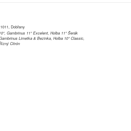
 1011, Dobřany
0°, Gambrinus 11° Excelent, Holba 11° Šerák
Gambrinus Limetka & Bezinka, Holba 10° Classic,
ízný Citrón