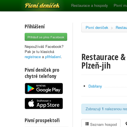
Pivní deníček
Restaurace a hospody
Pivní m
Přihlášení
Pivní deníček
>
Restau
Přihlásit se přes Facebook
Nepoužíváš Facebook?
Pak je tu klasická
Restaurace & 
registrace
a
přihlašení
.
Plzeň-jih
Pivní deníček pro
chytré telefony
Dobřany
Zobrazuji
1
nalezenou rest
Pivní prospektoři
Seznam hospod