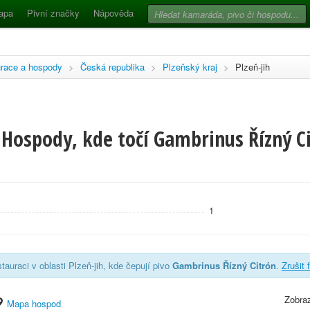
apa
Pivní značky
Nápověda
race a hospody
>
Česká republika
>
Plzeňský kraj
>
Plzeň-jih
Hospody, kde točí Gambrinus Řízný Ci
1
auraci v oblasti Plzeň-jih, kde čepují pivo
Gambrinus Řízný Citrón
.
Zrušit f
Zobraz
Mapa hospod