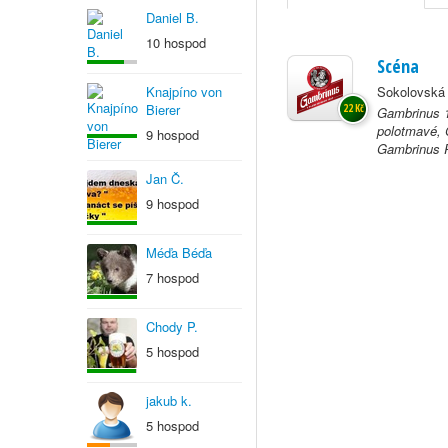
Daniel B.
10 hospod
Scéna
Knajpíno von
Sokolovská
Bierer
22 Kč
Gambrinus 1
polotmavé, 
9 hospod
Gambrinus Ř
Jan Č.
9 hospod
Méďa Béďa
7 hospod
Chody P.
5 hospod
jakub k.
5 hospod