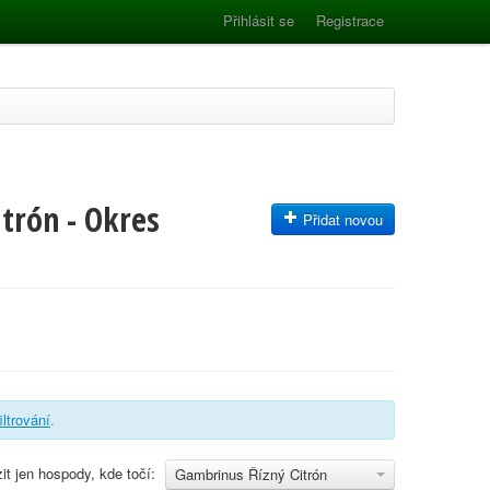
Přihlásit se
Registrace
trón - Okres
Přidat novou
iltrování
.
it jen hospody, kde točí:
Gambrinus Řízný Citrón