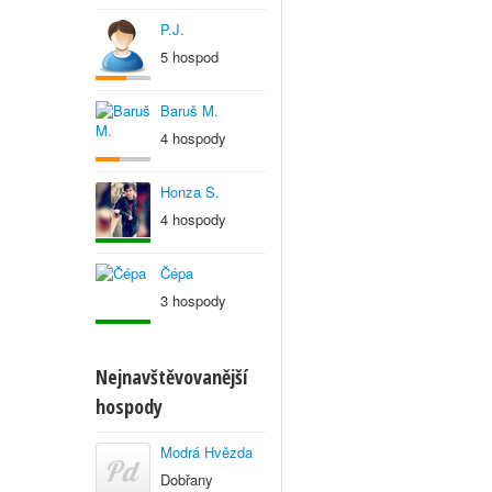
P.J.
5 hospod
Baruš M.
4 hospody
Honza S.
4 hospody
Čépa
3 hospody
Nejnavštěvovanější
hospody
Modrá Hvězda
Dobřany