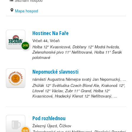
Seznam hospod
Mapa hospod
Hostinec Na Faře
Vrčeň 44, Vrčeň
24 Kč
Holba 12° Kvasnicové, Dobřany 12° Modrá hvězda,
Zelenohorské pivo 11° Nefiltrované, Holba 11° Šerák
polotmavé
Nepomucké slavnosti
náměstí Augustina Němejce svatý Jan Nepomucký, ...
Zhůřák 12° Světluška Czech Blond Ale, Krakonoš 12°,
Litovel 12° Václav, Zubr 11° Grand, Holba 12°
Kvasnicové, Hradecký Klenot 12° Nefiltrovaný, ...
Pod rozhlednou
Železný Újezd, Čížkov
30 Kč
Zelenohorské pivo 11° Nefiltrované, Plzeňský Prazdroj