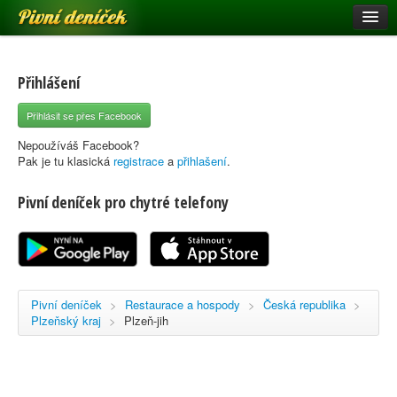
Pivní deníček
Restaurace a hospody
Pivní mapa
Přihlášení
Pivní značky
Přihlásit se přes Facebook
Nápověda
Nepoužíváš Facebook?
Pak je tu klasická
registrace
a
přihlašení
.
Pivní deníček pro chytré telefony
Přihlásit se
Registrace
Pivní deníček
>
Restaurace a hospody
>
Česká republika
>
Plzeňský kraj
>
Plzeň-jih