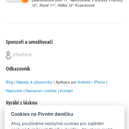
12°, Kozel 11°, Holba 12° Kvasnicové
Sponzoři a umožňovači
Odkazovník
Blog
|
Nápady & připomínky
| Aplikace pro
Android
/
iPhone
|
Nápověda
|
Nastavení cookies
|
Kontakt
Vyrábí s láskou
Cookies na Pivním deníčku
© 2010–2026 by
Lukáš Zeman
aka Emka
Ahoj, používáme nezbytná cookies pro zajištění