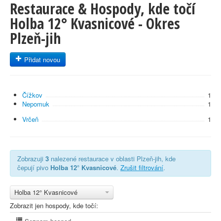
Restaurace & Hospody, kde točí
Holba 12° Kvasnicové - Okres
Plzeň-jih
Přidat novou
Čížkov
1
Nepomuk
1
Vrčeň
1
Zobrazuji
3
nalezené restaurace v oblasti Plzeň-jih, kde
čepují pivo
Holba 12° Kvasnicové
.
Zrušit filtrování
.
Holba 12° Kvasnicové
Zobrazit jen hospody, kde točí: