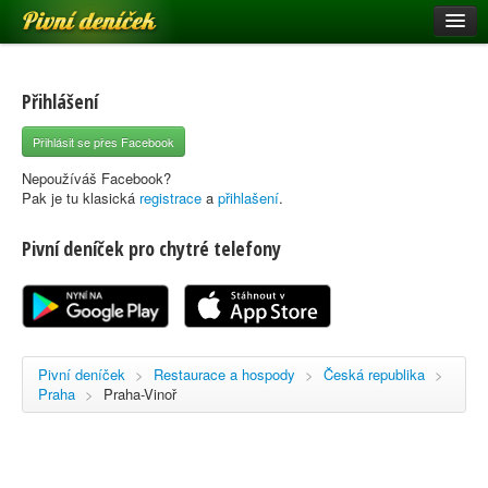
Pivní deníček
Restaurace a hospody
Pivní mapa
Přihlášení
Pivní značky
Přihlásit se přes Facebook
Nápověda
Nepoužíváš Facebook?
Pak je tu klasická
registrace
a
přihlašení
.
Pivní deníček pro chytré telefony
Přihlásit se
Registrace
Pivní deníček
>
Restaurace a hospody
>
Česká republika
>
Praha
>
Praha-Vinoř