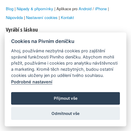
Blog
|
Nápady & připomínky
| Aplikace pro
Android
/
iPhone
|
Nápověda
|
Nastavení cookies
|
Kontakt
Vyrábí s láskou
Cookies na Pivním deníčku
© 2010–2026 by
Lukáš Zeman
aka Emka
Ahoj, používáme nezbytná cookies pro zajištění
Máme rádi
správné funkčnosti Pivního deníčku. Abychom mohli
přežít, používáme i cookies pro analytiku návštěvnosti
a marketing. Kromě těch nezbytných, budou ostatní
Pivní.info
cookies uloženy jen po udělení tvého souhlasu.
Podrobné nastavení
Poznámka pod čarou
Pivní deníček je nezávislý zdroj, který není spjat s žádným
Přijmout vše
konkrétním pivovarem ani restaurací. Názory uživatelů nemusí nutně
Odmítnout vše
reprezentovat názory tvůrců Deníčku.