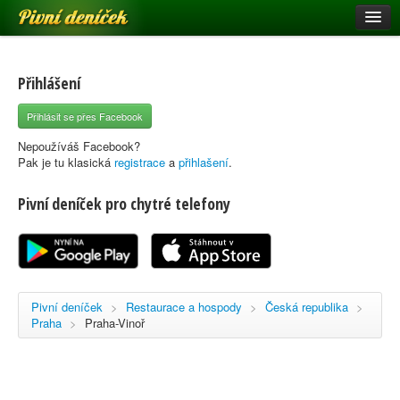
Pivní deníček
Restaurace a hospody
Pivní mapa
Přihlášení
Pivní značky
Přihlásit se přes Facebook
Nápověda
Nepoužíváš Facebook?
Pak je tu klasická
registrace
a
přihlašení
.
Pivní deníček pro chytré telefony
Přihlásit se
Registrace
Pivní deníček
>
Restaurace a hospody
>
Česká republika
>
Praha
>
Praha-Vinoř