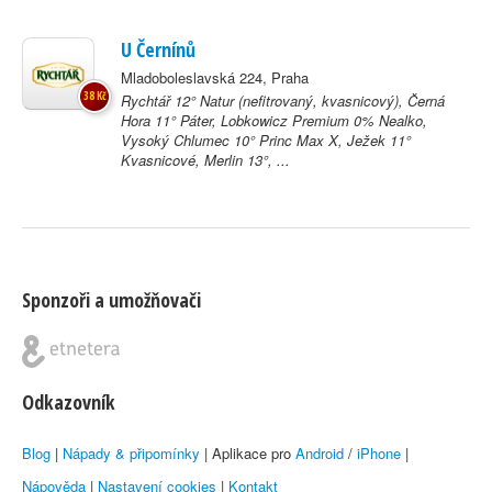
U Černínů
Mladoboleslavská 224, Praha
38 Kč
Rychtář 12° Natur (nefitrovaný, kvasnicový), Černá
Hora 11° Páter, Lobkowicz Premium 0% Nealko,
Vysoký Chlumec 10° Princ Max X, Ježek 11°
Kvasnicové, Merlin 13°, ...
Sponzoři a umožňovači
Odkazovník
Blog
|
Nápady & připomínky
| Aplikace pro
Android
/
iPhone
|
Nápověda
|
Nastavení cookies
|
Kontakt