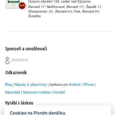
Husovo náměstí 139, Ledeč nad Sázavou
44 Kč
Bernard 11° Nefiltrované, Bernard 11°, Šepťák 11,
Staropramen 12°, Bernard 0% Free, Bernard 0%
Švestka
Sponzoři a umožňovači
Odkazovník
Blog
|
Nápady & připomínky
| Aplikace pro
Android
/
iPhone
|
Nápověda
|
Nastavení cookies
|
Kontakt
Vyrábí s láskou
Cookies na Pivním deníčku
© 2010–2026 by
Lukáš Zeman
aka Emka