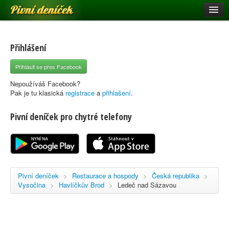
Pivní deníček
Restaurace a hospody
Pivní mapa
Přihlášení
Pivní značky
Přihlásit se přes Facebook
Nápověda
Nepoužíváš Facebook?
Pak je tu klasická
registrace
a
přihlašení
.
Pivní deníček pro chytré telefony
Přihlásit se
Registrace
Pivní deníček
>
Restaurace a hospody
>
Česká republika
>
Vysočina
>
Havlíčkův Brod
>
Ledeč nad Sázavou