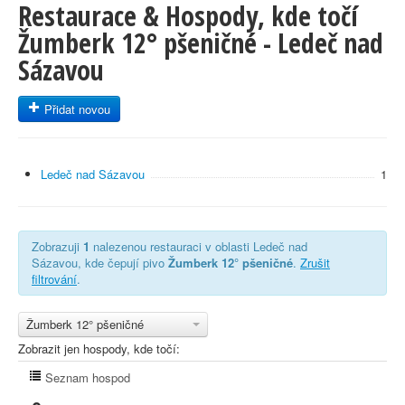
Restaurace & Hospody, kde točí
Žumberk 12° pšeničné - Ledeč nad
Sázavou
Přidat novou
Ledeč nad Sázavou
1
Zobrazuji
1
nalezenou restauraci v oblasti Ledeč nad
Sázavou, kde čepují pivo
Žumberk 12° pšeničné
.
Zrušit
filtrování
.
Žumberk 12° pšeničné
Zobrazit jen hospody, kde točí:
Seznam hospod