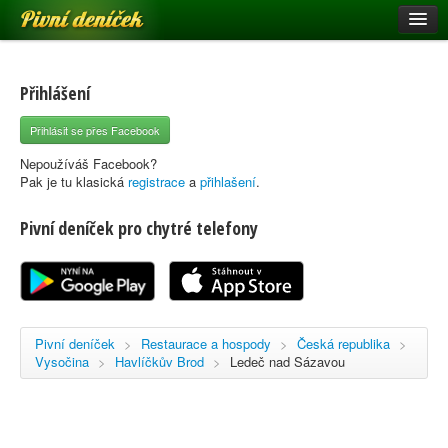
Pivní deníček
Restaurace a hospody
Pivní mapa
Přihlášení
Pivní značky
Přihlásit se přes Facebook
Nápověda
Nepoužíváš Facebook?
Pak je tu klasická
registrace
a
přihlašení
.
Pivní deníček pro chytré telefony
Přihlásit se
Registrace
Pivní deníček
>
Restaurace a hospody
>
Česká republika
>
Vysočina
>
Havlíčkův Brod
>
Ledeč nad Sázavou