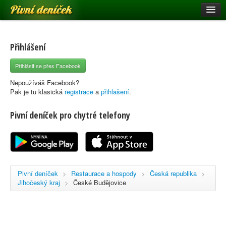
Pivní deníček
Restaurace a hospody
Pivní mapa
Přihlášení
Pivní značky
Přihlásit se přes Facebook
Nápověda
Nepoužíváš Facebook?
Pak je tu klasická
registrace
a
přihlašení
.
Pivní deníček pro chytré telefony
Přihlásit se
Registrace
Pivní deníček
>
Restaurace a hospody
>
Česká republika
>
Jihočeský kraj
>
České Budějovice