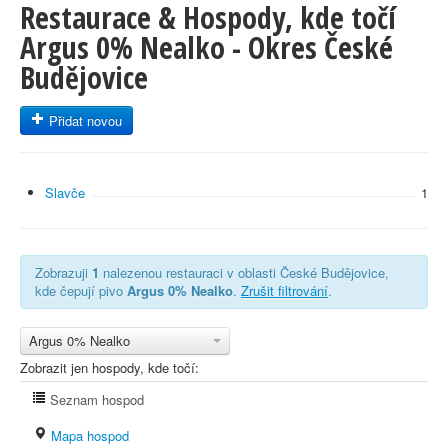
Restaurace & Hospody, kde točí
Argus 0% Nealko - Okres České
Budějovice
Přidat novou
Slavče
1
Zobrazuji
1
nalezenou restauraci v oblasti České Budějovice,
kde čepují pivo
Argus 0% Nealko
.
Zrušit filtrování
.
Argus 0% Nealko
Zobrazit jen hospody, kde točí:
Seznam hospod
Mapa hospod