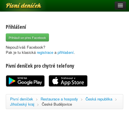
Pivní deníček
Restaurace a hospody
Pivní mapa
Přihlášení
Pivní značky
Přihlásit se přes Facebook
Nápověda
Nepoužíváš Facebook?
Pak je tu klasická
registrace
a
přihlašení
.
Pivní deníček pro chytré telefony
Přihlásit se
Registrace
Pivní deníček
>
Restaurace a hospody
>
Česká republika
>
Jihočeský kraj
>
České Budějovice