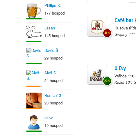
Philipe K.
177 hospod
Café bar 
Lesan
Husova tříd
41 Kč
Svijany 11°
145 hospod
David Š.
29 hospod
U Evy
Aleš S.
Vrábče 116,
24 hospod
22 Kč
Kozel 10°, S
Roman12
20 hospod
nerw
19 hospod