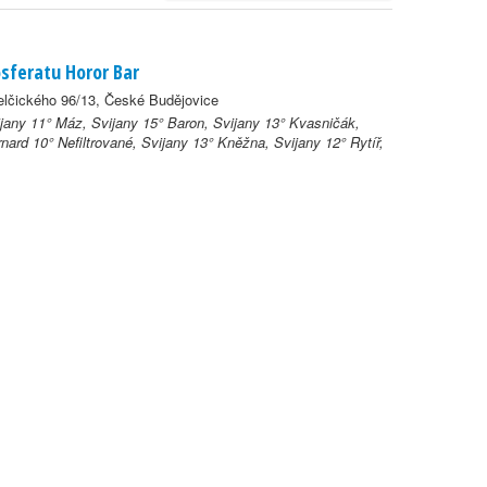
sferatu Horor Bar
lčického 96/13, České Budějovice
jany 11° Máz, Svijany 15° Baron, Svijany 13° Kvasničák,
nard 10° Nefiltrované, Svijany 13° Kněžna, Svijany 12° Rytíř,