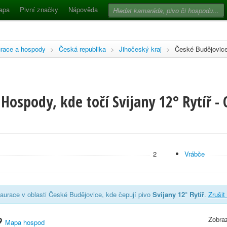
apa
Pivní značky
Nápověda
race a hospody
>
Česká republika
>
Jihočeský kraj
>
České Budějovic
Hospody, kde točí Svijany 12° Rytíř -
2
Vrábče
aurace v oblasti České Budějovice, kde čepují pivo
Svijany 12° Rytíř
.
Zrušit 
Zobraz
Mapa hospod