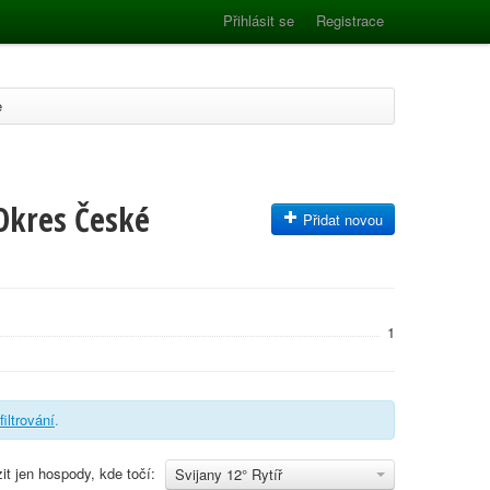
Přihlásit se
Registrace
e
 Okres České
Přidat novou
1
filtrování
.
it jen hospody, kde točí:
Svijany 12° Rytíř