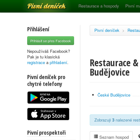
Pivní deníček
Restaurace a hospody
Pivní m
Přihlášení
Pivní deníček
>
Restau
Přihlásit se přes Facebook
Nepoužíváš Facebook?
Pak je tu klasická
Restaurace & 
registrace
a
přihlašení
.
Budějovice
Pivní deníček pro
chytré telefony
České Budějovice
Zobrazuji
3
nalezené rest
Pivní prospektoři
Seznam hospod