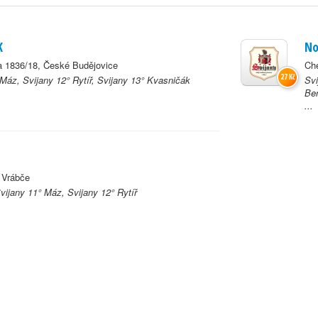
K
No
a 1836/18, České Budějovice
Che
27 Kč
 Máz, Svijany 12° Rytíř, Svijany 13° Kvasničák
Svi
Ber
...
 Vrábče
vijany 11° Máz, Svijany 12° Rytíř