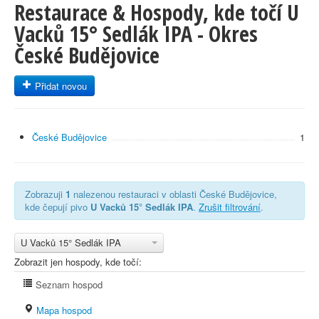
Restaurace & Hospody, kde točí U
Vacků 15° Sedlák IPA - Okres
České Budějovice
Přidat novou
České Budějovice
1
Zobrazuji
1
nalezenou restauraci v oblasti České Budějovice,
kde čepují pivo
U Vacků 15° Sedlák IPA
.
Zrušit filtrování
.
U Vacků 15° Sedlák IPA
Zobrazit jen hospody, kde točí:
Seznam hospod
Mapa hospod