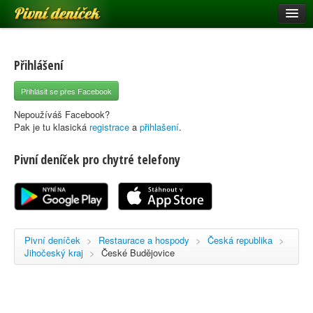
Pivní deníček
Restaurace a hospody
Pivní mapa
Přihlášení
Pivní značky
Přihlásit se přes Facebook
Nápověda
Nepoužíváš Facebook?
Pak je tu klasická
registrace
a
přihlašení
.
Pivní deníček pro chytré telefony
Přihlásit se
Registrace
Pivní deníček
>
Restaurace a hospody
>
Česká republika
>
Jihočeský kraj
>
České Budějovice