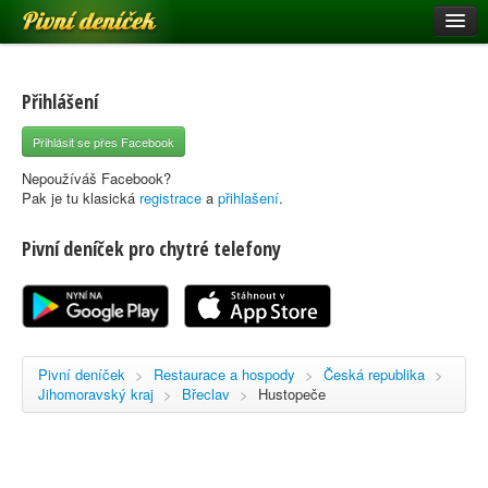
Pivní deníček
Restaurace a hospody
Pivní mapa
Přihlášení
Pivní značky
Přihlásit se přes Facebook
Nápověda
Nepoužíváš Facebook?
Pak je tu klasická
registrace
a
přihlašení
.
Pivní deníček pro chytré telefony
Přihlásit se
Registrace
Pivní deníček
>
Restaurace a hospody
>
Česká republika
>
Jihomoravský kraj
>
Břeclav
>
Hustopeče