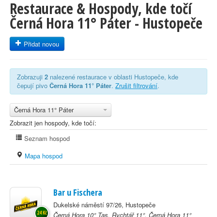
Restaurace & Hospody, kde točí
Černá Hora 11° Páter - Hustopeče
Přidat novou
Zobrazuji
2
nalezené restaurace v oblasti Hustopeče, kde
čepují pivo
Černá Hora 11° Páter
.
Zrušit filtrování
.
Černá Hora 11° Páter
Zobrazit jen hospody, kde točí:
Seznam hospod
Mapa hospod
Bar u Fischera
Dukelské náměstí 97/26, Hustopeče
24 Kč
Černá Hora 10° Tas, Rychtář 11°, Černá Hora 11°