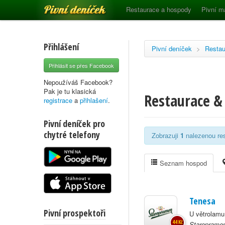
Pivní deníček
Restaurace a hospody
Pivní m
Přihlášení
Pivní deníček
>
Restau
Přihlásit se přes Facebook
Nepoužíváš Facebook?
Pak je tu klasická
Restaurace &
registrace
a
přihlašení
.
Pivní deníček pro
chytré telefony
Zobrazuji
1
nalezenou res
Seznam hospod
Tenesa
Pivní prospektoři
U větrolamu
44 Kč
Staropramen