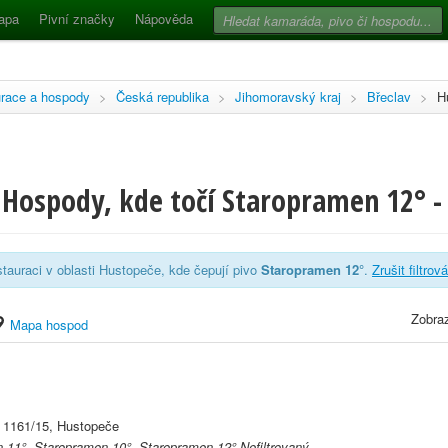
apa
Pivní značky
Nápověda
race a hospody
>
Česká republika
>
Jihomoravský kraj
>
Břeclav
>
H
 Hospody, kde točí Staropramen 12° -
tauraci v oblasti Hustopeče, kde čepují pivo
Staropramen 12°
.
Zrušit filtrov
Zobraz
Mapa hospod
 1161/15, Hustopeče
 11°, Staropramen 10°, Staropramen 12° Nefiltrovaný