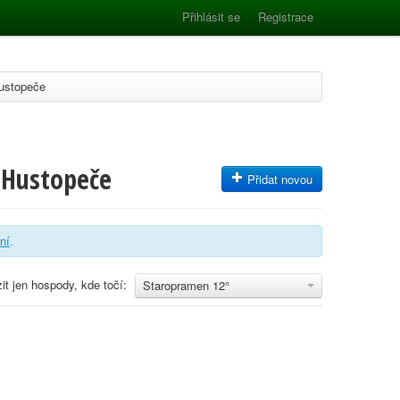
Přihlásit se
Registrace
ustopeče
 Hustopeče
Přidat novou
ání
.
it jen hospody, kde točí:
Staropramen 12°