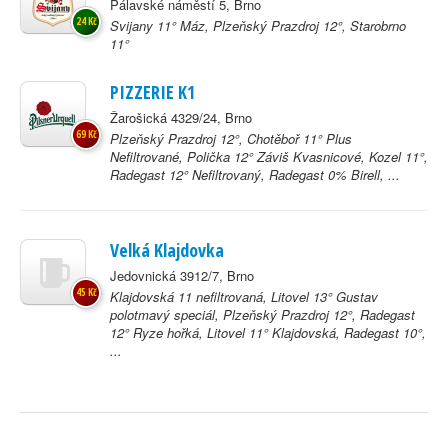
Pálavské náměstí 5, Brno
24 Kč
Svijany 11° Máz, Plzeňský Prazdroj 12°, Starobrno
11°
PIZZERIE K1
Žarošická 4329/24, Brno
69 Kč
Plzeňský Prazdroj 12°, Chotěboř 11° Plus
Nefiltrované, Polička 12° Záviš Kvasnicové, Kozel 11°,
Radegast 12° Nefiltrovaný, Radegast 0% Birell, ...
Velká Klajdovka
Jedovnická 3912/7, Brno
45 Kč
Klajdovská 11 nefiltrovaná, Litovel 13° Gustav
polotmavý speciál, Plzeňský Prazdroj 12°, Radegast
12° Ryze hořká, Litovel 11° Klajdovská, Radegast 10°,
...