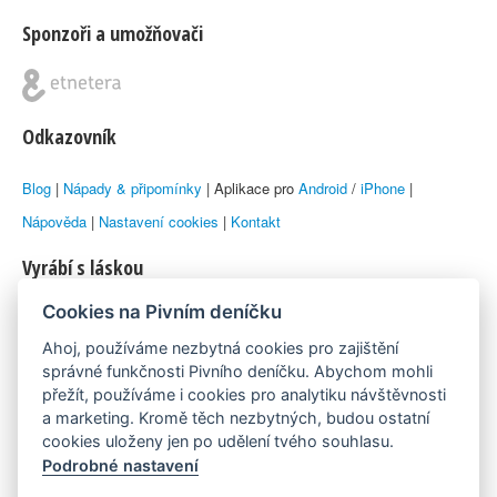
Sponzoři a umožňovači
Odkazovník
Blog
|
Nápady & připomínky
| Aplikace pro
Android
/
iPhone
|
Nápověda
|
Nastavení cookies
|
Kontakt
Vyrábí s láskou
Cookies na Pivním deníčku
© 2010–2026 by
Lukáš Zeman
aka Emka
Ahoj, používáme nezbytná cookies pro zajištění
Máme rádi
správné funkčnosti Pivního deníčku. Abychom mohli
přežít, používáme i cookies pro analytiku návštěvnosti
a marketing. Kromě těch nezbytných, budou ostatní
Pivní.info
cookies uloženy jen po udělení tvého souhlasu.
Podrobné nastavení
Poznámka pod čarou