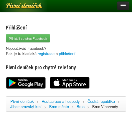
Pivní deníček
Restaurace a hospody
Pivní mapa
Přihlášení
Pivní značky
Přihlásit se přes Facebook
Nápověda
Nepoužíváš Facebook?
Pak je tu klasická
registrace
a
přihlašení
.
Pivní deníček pro chytré telefony
Přihlásit se
Registrace
Pivní deníček
>
Restaurace a hospody
>
Česká republika
>
Jihomoravský kraj
>
Brno-město
>
Brno
>
Brno-Vinohrady