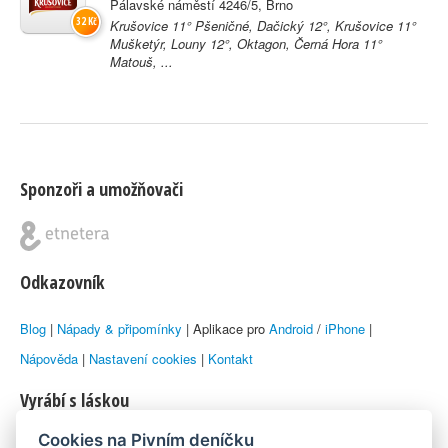
Pálavské náměstí 4246/5, Brno
32 Kč
Krušovice 11° Pšeničné, Dačický 12°, Krušovice 11°
Mušketýr, Louny 12°, Oktagon, Černá Hora 11°
Matouš, ...
Sponzoři a umožňovači
Odkazovník
Blog
|
Nápady & připomínky
| Aplikace pro
Android
/
iPhone
|
Nápověda
|
Nastavení cookies
|
Kontakt
Vyrábí s láskou
Cookies na Pivním deníčku
© 2010–2026 by
Lukáš Zeman
aka Emka