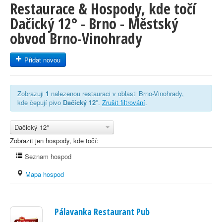
Restaurace & Hospody, kde točí
Dačický 12° - Brno - Městský
obvod Brno-Vinohrady
Přidat novou
Zobrazuji
1
nalezenou restauraci v oblasti Brno-Vinohrady,
kde čepují pivo
Dačický 12°
.
Zrušit filtrování
.
Dačický 12°
Zobrazit jen hospody, kde točí:
Seznam hospod
Mapa hospod
Pálavanka Restaurant Pub