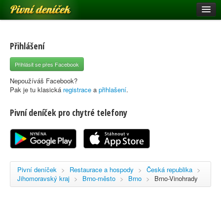
Pivní deníček
Restaurace a hospody
Pivní mapa
Přihlášení
Pivní značky
Přihlásit se přes Facebook
Nápověda
Nepoužíváš Facebook?
Pak je tu klasická
registrace
a
přihlašení
.
Pivní deníček pro chytré telefony
Přihlásit se
Registrace
Pivní deníček
>
Restaurace a hospody
>
Česká republika
>
Jihomoravský kraj
>
Brno-město
>
Brno
>
Brno-Vinohrady