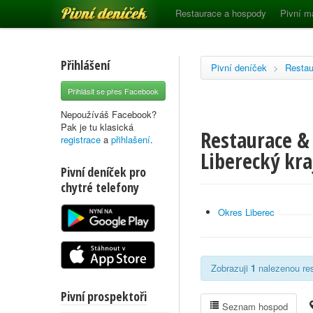
Pivní deníček
Restaurace a hospody
Pivní m
Přihlášení
Pivní deníček
>
Restau
Přihlásit se přes Facebook
Nepoužíváš Facebook?
Pak je tu klasická
Restaurace & 
registrace
a
přihlašení
.
Liberecký kra
Pivní deníček pro
chytré telefony
Okres Liberec
Zobrazuji
1
nalezenou rest
Pivní prospektoři
Seznam hospod