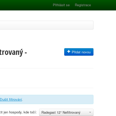
Přihlásit se
Registrace
trovaný -
Přidat novou
Zrušit filtrování
.
it jen hospody, kde točí:
Radegast 12° Nefiltrovaný