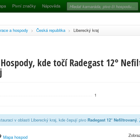
apa
Pivní značky
Nápověda
race a hospody
>
Česká republika
>
Liberecký kraj
Hospody, kde točí Radegast 12° Nefil
j
1
auraci v oblasti Liberecký kraj, kde čepují pivo
Radegast 12° Nefiltrovaný
.
Zobraz
Mapa hospod