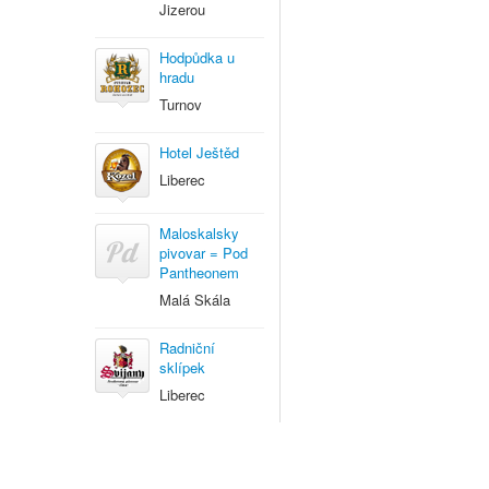
Jizerou
Hodpůdka u
hradu
Turnov
Hotel Ještěd
Liberec
Maloskalsky
pivovar = Pod
Pantheonem
Malá Skála
Radniční
sklípek
Liberec