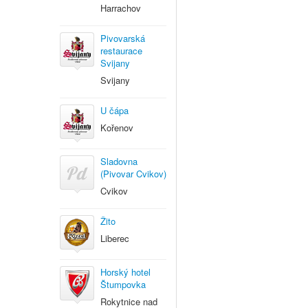
Harrachov
Pivovarská
restaurace
Svijany
Svijany
U čápa
Kořenov
Sladovna
(Pivovar Cvikov)
Cvikov
Žito
Liberec
Horský hotel
Štumpovka
Rokytnice nad