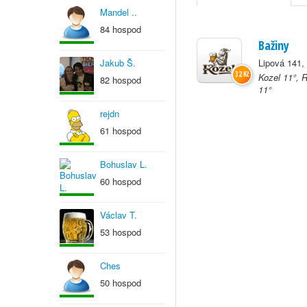
Mandel ..
84 hospod
Bažiny
Jakub Š.
Lipová 141,
32 Kč
Kozel 11°, 
82 hospod
11°
rejdn
61 hospod
Bohuslav L.
60 hospod
Václav T.
53 hospod
Ches
50 hospod