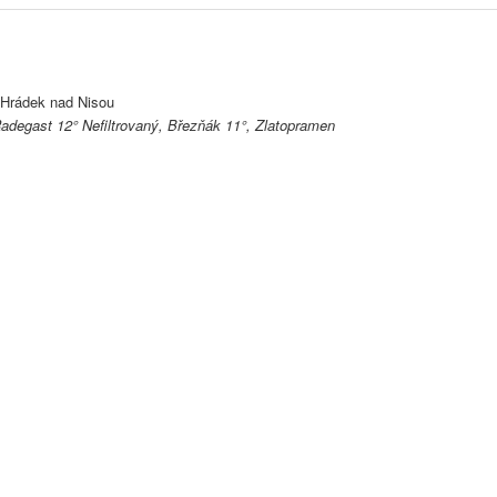
 Hrádek nad Nisou
Radegast 12° Nefiltrovaný, Březňák 11°, Zlatopramen