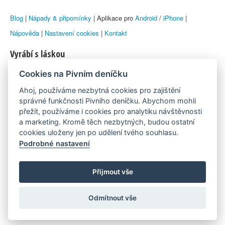
Blog
|
Nápady & připomínky
| Aplikace pro
Android
/
iPhone
|
Nápověda
|
Nastavení cookies
|
Kontakt
Vyrábí s láskou
Cookies na Pivním deníčku
© 2010–2026 by
Lukáš Zeman
aka Emka
Ahoj, používáme nezbytná cookies pro zajištění
Máme rádi
správné funkčnosti Pivního deníčku. Abychom mohli
přežít, používáme i cookies pro analytiku návštěvnosti
a marketing. Kromě těch nezbytných, budou ostatní
Pivní.info
cookies uloženy jen po udělení tvého souhlasu.
Podrobné nastavení
Poznámka pod čarou
Pivní deníček je nezávislý zdroj, který není spjat s žádným
Přijmout vše
konkrétním pivovarem ani restaurací. Názory uživatelů nemusí nutně
Odmítnout vše
reprezentovat názory tvůrců Deníčku.