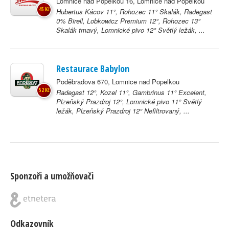
Lomnice nad Popelkou 16, Lomnice nad Popelkou
45 Kč
Hubertus Kácov 11°, Rohozec 11° Skalák, Radegast
0% Birell, Lobkowicz Premium 12°, Rohozec 13°
Skalák tmavý, Lomnické pivo 12° Světlý ležák, ...
Restaurace Babylon
Poděbradova 670, Lomnice nad Popelkou
52 Kč
Radegast 12°, Kozel 11°, Gambrinus 11° Excelent,
Plzeňský Prazdroj 12°, Lomnické pivo 11° Světlý
ležák, Plzeňský Prazdroj 12° Nefiltrovaný, ...
Sponzoři a umožňovači
Odkazovník