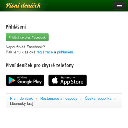
Pivní deníček
Restaurace a hospody
Pivní mapa
Přihlášení
Pivní značky
Přihlásit se přes Facebook
Nápověda
Nepoužíváš Facebook?
Pak je tu klasická
registrace
a
přihlašení
.
Pivní deníček pro chytré telefony
Přihlásit se
Registrace
Pivní deníček
>
Restaurace a hospody
>
Česká republika
>
Liberecký kraj