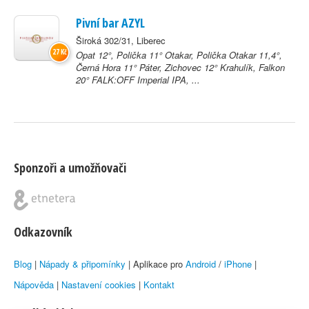
Pivní bar AZYL
Široká 302/31, Liberec
27 Kč
Opat 12°, Polička 11° Otakar, Polička Otakar 11,4°,
Černá Hora 11° Páter, Zichovec 12° Krahulík, Falkon
20° FALK:OFF Imperial IPA, ...
Sponzoři a umožňovači
Odkazovník
Blog
|
Nápady & připomínky
| Aplikace pro
Android
/
iPhone
|
Nápověda
|
Nastavení cookies
|
Kontakt