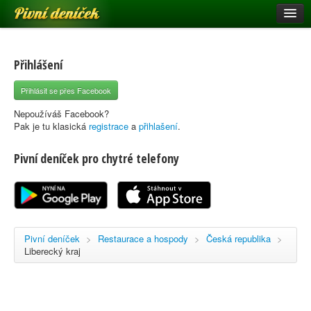
Pivní deníček
Restaurace a hospody
Pivní mapa
Přihlášení
Pivní značky
Přihlásit se přes Facebook
Nápověda
Nepoužíváš Facebook?
Pak je tu klasická
registrace
a
přihlašení
.
Pivní deníček pro chytré telefony
Přihlásit se
Registrace
Pivní deníček
>
Restaurace a hospody
>
Česká republika
>
Liberecký kraj