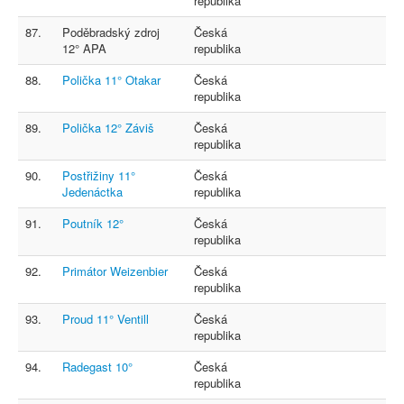
republika
87.
Poděbradský zdroj
Česká
12° APA
republika
88.
Polička 11° Otakar
Česká
republika
89.
Polička 12° Záviš
Česká
republika
90.
Postřižiny 11°
Česká
Jedenáctka
republika
91.
Poutník 12°
Česká
republika
92.
Primátor Weizenbier
Česká
republika
93.
Proud 11° Ventill
Česká
republika
94.
Radegast 10°
Česká
republika