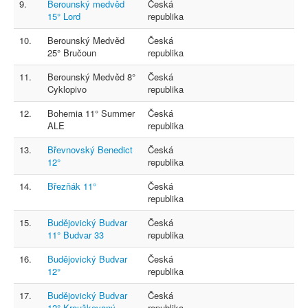
9.
Berounský medvěd
Česká
15° Lord
republika
10.
Berounský Medvěd
Česká
25° Bručoun
republika
11.
Berounský Medvěd 8°
Česká
Cyklopivo
republika
12.
Bohemia 11° Summer
Česká
ALE
republika
13.
Břevnovský Benedict
Česká
12°
republika
14.
Březňák 11°
Česká
republika
15.
Budějovický Budvar
Česká
11° Budvar 33
republika
16.
Budějovický Budvar
Česká
12°
republika
17.
Budějovický Budvar
Česká
12° Kroužkovaný
republika