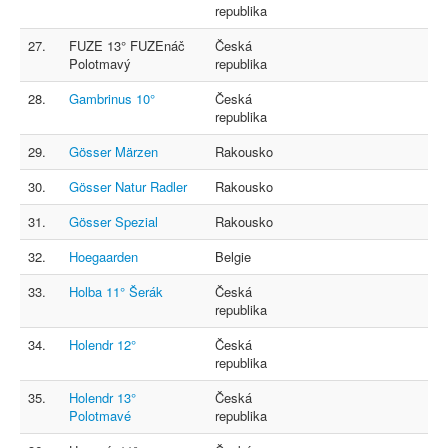
republika
27.
FUZE 13° FUZEnáč
Česká
Polotmavý
republika
28.
Gambrinus 10°
Česká
republika
29.
Gösser Märzen
Rakousko
30.
Gösser Natur Radler
Rakousko
31.
Gösser Spezial
Rakousko
32.
Hoegaarden
Belgie
33.
Holba 11° Šerák
Česká
republika
34.
Holendr 12°
Česká
republika
35.
Holendr 13°
Česká
Polotmavé
republika