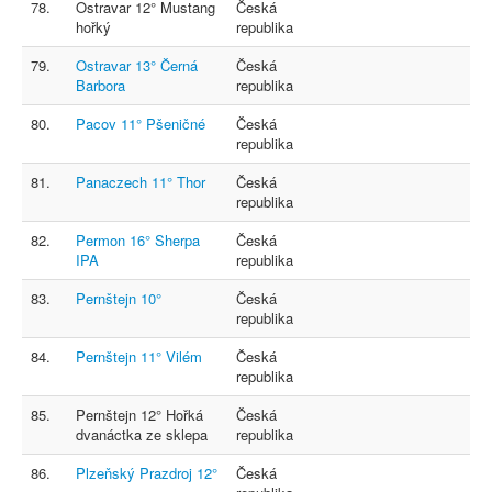
78.
Ostravar 12° Mustang
Česká
hořký
republika
79.
Ostravar 13° Černá
Česká
Barbora
republika
80.
Pacov 11° Pšeničné
Česká
republika
81.
Panaczech 11° Thor
Česká
republika
82.
Permon 16° Sherpa
Česká
IPA
republika
83.
Pernštejn 10°
Česká
republika
84.
Pernštejn 11° Vilém
Česká
republika
85.
Pernštejn 12° Hořká
Česká
dvanáctka ze sklepa
republika
86.
Plzeňský Prazdroj 12°
Česká