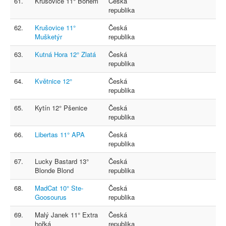
61.
Krušovice 11° Bohém
Česká
republika
62.
Krušovice 11°
Česká
Mušketýr
republika
63.
Kutná Hora 12° Zlatá
Česká
republika
64.
Květnice 12°
Česká
republika
65.
Kytín 12° Pšenice
Česká
republika
66.
Libertas 11° APA
Česká
republika
67.
Lucky Bastard 13°
Česká
Blonde Blond
republika
68.
MadCat 10° Ste-
Česká
Goosourus
republika
69.
Malý Janek 11° Extra
Česká
hořká
republika