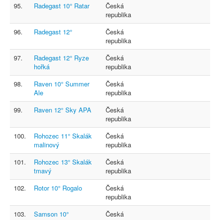
95.
Radegast 10° Ratar
Česká
republika
96.
Radegast 12°
Česká
republika
97.
Radegast 12° Ryze
Česká
hořká
republika
98.
Raven 10° Summer
Česká
Ale
republika
99.
Raven 12° Sky APA
Česká
republika
100.
Rohozec 11° Skalák
Česká
malinový
republika
101.
Rohozec 13° Skalák
Česká
tmavý
republika
102.
Rotor 10° Rogalo
Česká
republika
103.
Samson 10°
Česká