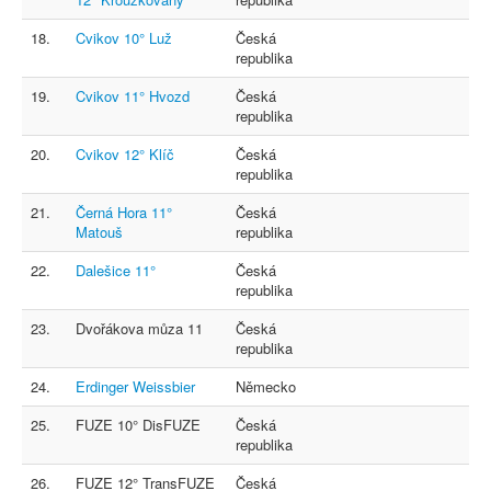
18.
Cvikov 10° Luž
Česká
republika
19.
Cvikov 11° Hvozd
Česká
republika
20.
Cvikov 12° Klíč
Česká
republika
21.
Černá Hora 11°
Česká
Matouš
republika
22.
Dalešice 11°
Česká
republika
23.
Dvořákova můza 11
Česká
republika
24.
Erdinger Weissbier
Německo
25.
FUZE 10° DisFUZE
Česká
republika
26.
FUZE 12° TransFUZE
Česká