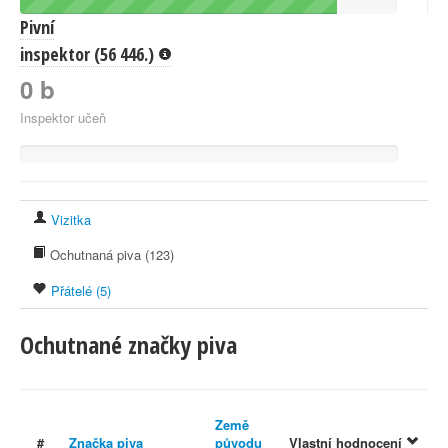
Pivní
inspektor (56 446.)
0 b
Inspektor učeň
Vizitka
Ochutnaná piva (123)
Přátelé (5)
Ochutnané značky piva
Země
#
Značka piva
původu
Vlastní hodnocení