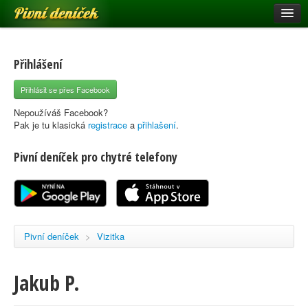
Pivní deníček
Restaurace a hospody
Pivní mapa
Přihlášení
Pivní značky
Přihlásit se přes Facebook
Nápověda
Nepoužíváš Facebook?
Pak je tu klasická
registrace
a
přihlašení
.
Pivní deníček pro chytré telefony
Přihlásit se
Registrace
Pivní deníček
>
Vizitka
Jakub P.