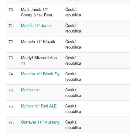
70.
Malý Janek 12°
Česká
Cherry Kriek Beer
republika
71.
Mazák 11° Jantar
Česká
republika
72.
Moravia 11° Kluzák
Česká
republika
73.
Mordýř Blizzard Apa
Česká
11
republika
74.
Moucha 10° Black Fly
Česká
republika
75.
Muflon 11°
Česká
republika
76.
Muflon 13° Red ALE
Česká
republika
77.
Ostravar 11° Mustang
Česká
republika