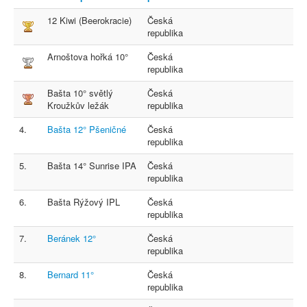
12 Kiwi (Beerokracie)
Česká
republika
Arnoštova hořká 10°
Česká
republika
Bašta 10° světlý
Česká
Kroužkův ležák
republika
4.
Bašta 12° Pšeničné
Česká
republika
5.
Bašta 14° Sunrise IPA
Česká
republika
6.
Bašta Rýžový IPL
Česká
republika
7.
Beránek 12°
Česká
republika
8.
Bernard 11°
Česká
republika