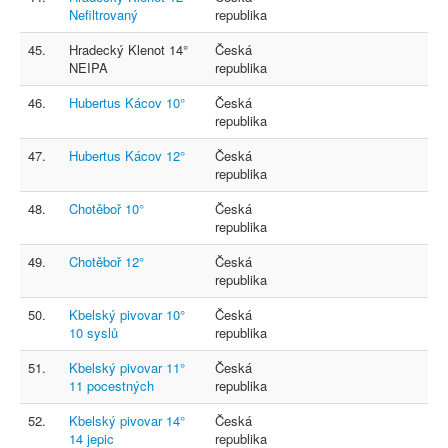
Nefiltrovaný
republika
45.
Hradecký Klenot 14°
Česká
NEIPA
republika
46.
Hubertus Kácov 10°
Česká
republika
47.
Hubertus Kácov 12°
Česká
republika
48.
Chotěboř 10°
Česká
republika
49.
Chotěboř 12°
Česká
republika
50.
Kbelský pivovar 10°
Česká
10 syslů
republika
51.
Kbelský pivovar 11°
Česká
11 pocestných
republika
52.
Kbelský pivovar 14°
Česká
14 jepic
republika