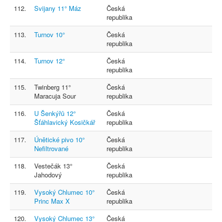
112.
Svijany 11° Máz
Česká
republika
113.
Turnov 10°
Česká
republika
114.
Turnov 12°
Česká
republika
115.
Twinberg 11°
Česká
Maracuja Sour
republika
116.
U Šenkýřů 12°
Česká
Šťáhlavický Kosičkář
republika
117.
Únětické pivo 10°
Česká
Nefiltrované
republika
118.
Vestečák 13°
Česká
Jahodový
republika
119.
Vysoký Chlumec 10°
Česká
Princ Max X
republika
120.
Vysoký Chlumec 13°
Česká