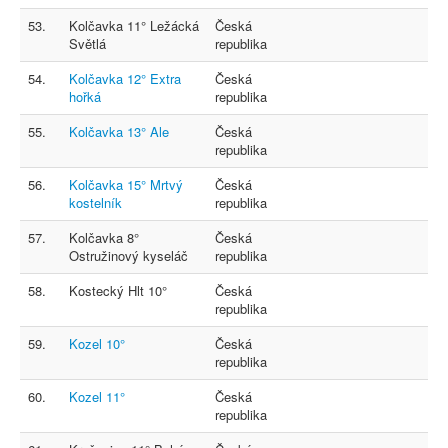
53.
Kolčavka 11° Ležácká
Česká
Světlá
republika
54.
Kolčavka 12° Extra
Česká
hořká
republika
55.
Kolčavka 13° Ale
Česká
republika
56.
Kolčavka 15° Mrtvý
Česká
kostelník
republika
57.
Kolčavka 8°
Česká
Ostružinový kyseláč
republika
58.
Kostecký Hlt 10°
Česká
republika
59.
Kozel 10°
Česká
republika
60.
Kozel 11°
Česká
republika