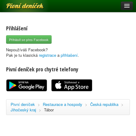
Pivní deníček
Restaurace a hospody
Pivní mapa
Přihlášení
Pivní značky
Přihlásit se přes Facebook
Nápověda
Nepoužíváš Facebook?
Pak je tu klasická
registrace
a
přihlašení
.
Pivní deníček pro chytré telefony
Přihlásit se
Registrace
Pivní deníček
>
Restaurace a hospody
>
Česká republika
>
Jihočeský kraj
>
Tábor