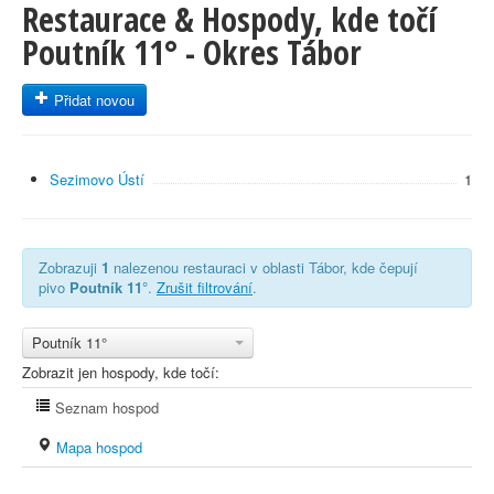
Restaurace & Hospody, kde točí
Poutník 11° - Okres Tábor
Přidat novou
Sezimovo Ústí
1
Zobrazuji
1
nalezenou restauraci v oblasti Tábor, kde čepují
pivo
Poutník 11°
.
Zrušit filtrování
.
Poutník 11°
Zobrazit jen hospody, kde točí:
Seznam hospod
Mapa hospod