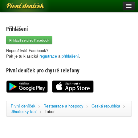
Pivní deníček
Restaurace a hospody
Pivní mapa
Přihlášení
Pivní značky
Přihlásit se přes Facebook
Nápověda
Nepoužíváš Facebook?
Pak je tu klasická
registrace
a
přihlašení
.
Pivní deníček pro chytré telefony
Přihlásit se
Registrace
Pivní deníček
>
Restaurace a hospody
>
Česká republika
>
Jihočeský kraj
>
Tábor