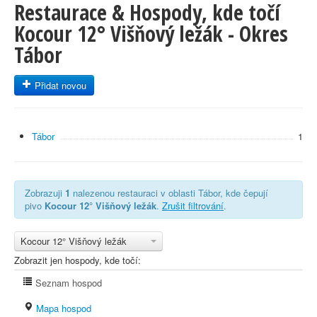
Restaurace & Hospody, kde točí
Kocour 12° Višňový ležák - Okres
Tábor
Přidat novou
Tábor
1
Zobrazuji
1
nalezenou restauraci v oblasti Tábor, kde čepují
pivo
Kocour 12° Višňový ležák
.
Zrušit filtrování
.
Kocour 12° Višňový ležák
Zobrazit jen hospody, kde točí:
Seznam hospod
Mapa hospod