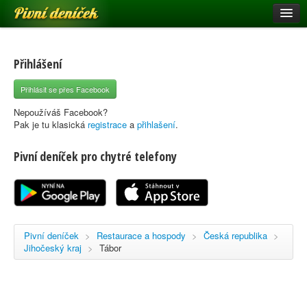
Pivní deníček
Restaurace a hospody
Pivní mapa
Přihlášení
Pivní značky
Přihlásit se přes Facebook
Nápověda
Nepoužíváš Facebook?
Pak je tu klasická
registrace
a
přihlašení
.
Pivní deníček pro chytré telefony
Přihlásit se
Registrace
Pivní deníček
>
Restaurace a hospody
>
Česká republika
>
Jihočeský kraj
>
Tábor