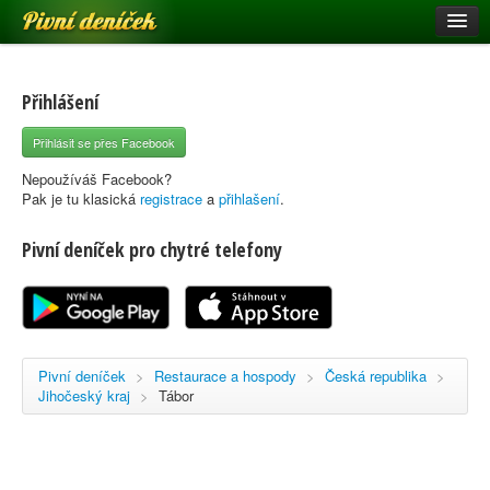
Pivní deníček
Restaurace a hospody
Pivní mapa
Přihlášení
Pivní značky
Přihlásit se přes Facebook
Nápověda
Nepoužíváš Facebook?
Pak je tu klasická
registrace
a
přihlašení
.
Pivní deníček pro chytré telefony
Přihlásit se
Registrace
Pivní deníček
>
Restaurace a hospody
>
Česká republika
>
Jihočeský kraj
>
Tábor