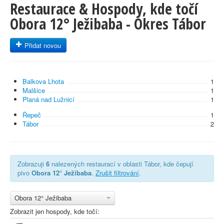
Restaurace & Hospody, kde točí
Obora 12° Ježibaba - Okres Tábor
Přidat novou
Balkova Lhota
1
Malšice
1
Planá nad Lužnicí
1
Řepeč
1
Tábor
2
Zobrazuji
6
nalezených restaurací v oblasti Tábor, kde čepují
pivo
Obora 12° Ježibaba
.
Zrušit filtrování
.
Obora 12° Ježibaba
Zobrazit jen hospody, kde točí: