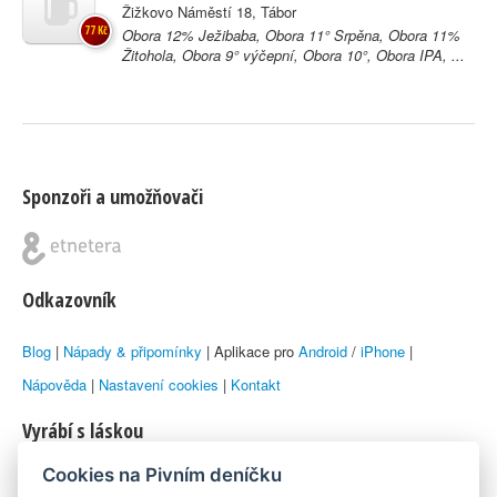
Žižkovo Náměstí 18, Tábor
77 Kč
Obora 12% Ježibaba, Obora 11° Srpěna, Obora 11%
Žitohola, Obora 9° výčepní, Obora 10°, Obora IPA, ...
Sponzoři a umožňovači
Odkazovník
Blog
|
Nápady & připomínky
| Aplikace pro
Android
/
iPhone
|
Nápověda
|
Nastavení cookies
|
Kontakt
Vyrábí s láskou
Cookies na Pivním deníčku
© 2010–2026 by
Lukáš Zeman
aka Emka