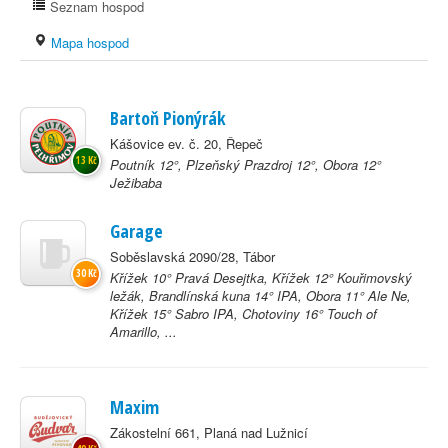
Seznam hospod
Mapa hospod
Bartoň Pionýrák
Kášovice ev. č. 20, Řepeč
13 Kč
Poutník 12°, Plzeňský Prazdroj 12°, Obora 12°
Ježibaba
Garage
Soběslavská 2090/28, Tábor
30 Kč
Křížek 10° Pravá Desejtka, Křížek 12° Kouřimovský
ležák, Brandlínská kuna 14° IPA, Obora 11° Ale Ne,
Křížek 15° Sabro IPA, Chotoviny 16° Touch of
Amarillo, ...
Maxim
Zákostelní 661, Planá nad Lužnicí