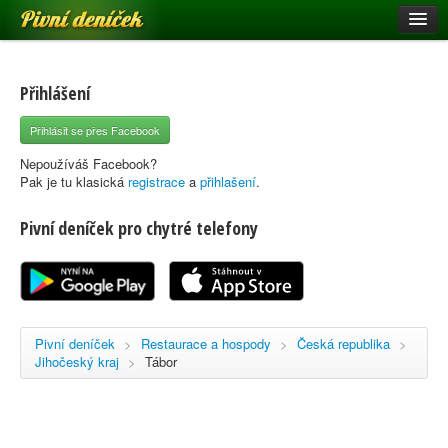
Pivní deníček
Restaurace a hospody
Pivní mapa
Přihlášení
Pivní značky
Přihlásit se přes Facebook
Nápověda
Nepoužíváš Facebook?
Pak je tu klasická
registrace
a
přihlašení
.
Pivní deníček pro chytré telefony
Přihlásit se
Registrace
Pivní deníček
>
Restaurace a hospody
>
Česká republika
>
Jihočeský kraj
>
Tábor