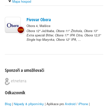
Mapa hospod
Pivovar Obora
Obora 4, Malšice
50 Kč
Obora 12° Ježibaba, Obora 11° Žitohola, Obora 13°
Extra speciál Bitter, Obora 17° IPA Citra, Obora 12,5°
Single hop Marynka, Obora 12° IPA, ...
Sponzoři a umožňovači
Odkazovník
Blog
|
Nápady & připomínky
| Aplikace pro
Android
/
iPhone
|