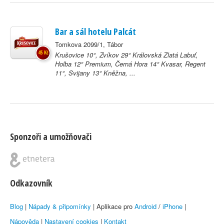
Bar a sál hotelu Palcát
Tomkova 2099/1, Tábor
45 Kč
Krušovice 10°, Zvíkov 29° Královská Zlatá Labuť,
Holba 12° Premium, Černá Hora 14° Kvasar, Regent
11°, Svijany 13° Kněžna, ...
Sponzoři a umožňovači
Odkazovník
Blog
|
Nápady & připomínky
| Aplikace pro
Android
/
iPhone
|
Nápověda
|
Nastavení cookies
|
Kontakt