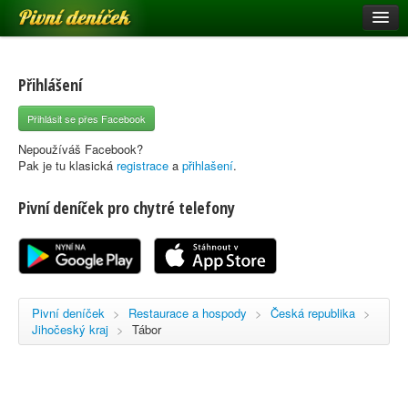
Pivní deníček
Restaurace a hospody
Pivní mapa
Přihlášení
Pivní značky
Přihlásit se přes Facebook
Nápověda
Nepoužíváš Facebook?
Pak je tu klasická
registrace
a
přihlašení
.
Pivní deníček pro chytré telefony
Přihlásit se
Registrace
Pivní deníček
>
Restaurace a hospody
>
Česká republika
>
Jihočeský kraj
>
Tábor