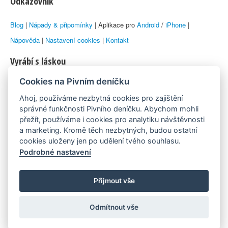
Odkazovník
Blog
|
Nápady & připomínky
| Aplikace pro
Android
/
iPhone
|
Nápověda
|
Nastavení cookies
|
Kontakt
Vyrábí s láskou
Cookies na Pivním deníčku
© 2010–2026 by
Lukáš Zeman
aka Emka
Ahoj, používáme nezbytná cookies pro zajištění
Máme rádi
správné funkčnosti Pivního deníčku. Abychom mohli
přežít, používáme i cookies pro analytiku návštěvnosti
a marketing. Kromě těch nezbytných, budou ostatní
Pivní.info
cookies uloženy jen po udělení tvého souhlasu.
Podrobné nastavení
Poznámka pod čarou
Pivní deníček je nezávislý zdroj, který není spjat s žádným
Přijmout vše
konkrétním pivovarem ani restaurací. Názory uživatelů nemusí nutně
Odmítnout vše
reprezentovat názory tvůrců Deníčku.