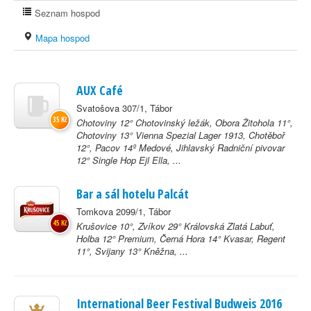
Seznam hospod
Mapa hospod
AUX Café
Svatošova 307/1, Tábor
35 Kč
Chotoviny 12° Chotovinský ležák, Obora Žitohola 11°,
Chotoviny 13° Vienna Spezial Lager 1913, Chotěboř
12°, Pacov 14º Medové, Jihlavský Radniční pivovar
12° Single Hop Ejl Ella, ...
Bar a sál hotelu Palcát
Tomkova 2099/1, Tábor
45 Kč
Krušovice 10°, Zvíkov 29° Královská Zlatá Labuť,
Holba 12° Premium, Černá Hora 14° Kvasar, Regent
11°, Svijany 13° Kněžna, ...
International Beer Festival Budweis 2016