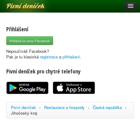
Pivní deníček
Restaurace a hospody
Pivní mapa
Přihlášení
Pivní značky
Přihlásit se přes Facebook
Nápověda
Nepoužíváš Facebook?
Pak je tu klasická
registrace
a
přihlašení
.
Pivní deníček pro chytré telefony
Přihlásit se
Registrace
Pivní deníček
>
Restaurace a hospody
>
Česká republika
>
Jihočeský kraj