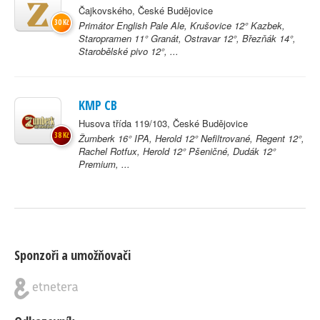
Čajkovského, České Budějovice
30 Kč
Primátor English Pale Ale, Krušovice 12° Kazbek,
Staropramen 11° Granát, Ostravar 12°, Březňák 14°,
Starobělské pivo 12°, ...
KMP CB
Husova třída 119/103, České Budějovice
38 Kč
Žumberk 16° IPA, Herold 12° Nefiltrované, Regent 12°,
Rachel Rotfux, Herold 12° Pšeničné, Dudák 12°
Premium, ...
Sponzoři a umožňovači