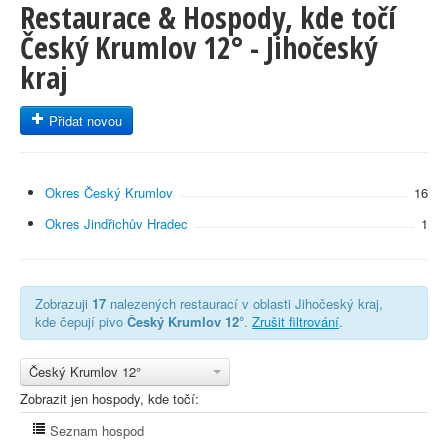
Restaurace & Hospody, kde točí
Český Krumlov 12° - Jihočeský
kraj
Přidat novou
Okres Český Krumlov
16
Okres Jindřichův Hradec
1
Zobrazuji
17
nalezených restaurací v oblasti Jihočeský kraj,
kde čepují pivo
Český Krumlov 12°
.
Zrušit filtrování
.
Český Krumlov 12°
Zobrazit jen hospody, kde točí:
Seznam hospod