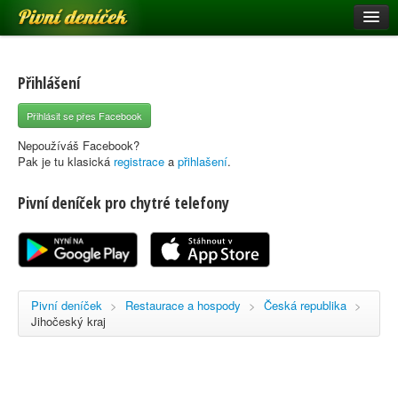
Pivní deníček
Restaurace a hospody
Pivní mapa
Přihlášení
Pivní značky
Přihlásit se přes Facebook
Nápověda
Nepoužíváš Facebook?
Pak je tu klasická
registrace
a
přihlašení
.
Pivní deníček pro chytré telefony
Přihlásit se
Registrace
Pivní deníček
>
Restaurace a hospody
>
Česká republika
>
Jihočeský kraj