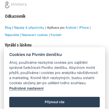
Odkazovník
Blog
|
Nápady & připomínky
| Aplikace pro
Android
/
iPhone
|
Nápověda
|
Nastavení cookies
|
Kontakt
Vyrábí s láskou
Cookies na Pivním deníčku
© 2010–2026 by
Lukáš Zeman
aka Emka
Ahoj, používáme nezbytná cookies pro zajištění
Máme rádi
správné funkčnosti Pivního deníčku. Abychom mohli
přežít, používáme i cookies pro analytiku návštěvnosti
a marketing. Kromě těch nezbytných, budou ostatní
Pivní.info
cookies uloženy jen po udělení tvého souhlasu.
Podrobné nastavení
Poznámka pod čarou
Pivní deníček je nezávislý zdroj, který není spjat s žádným
Přijmout vše
konkrétním pivovarem ani restaurací. Názory uživatelů nemusí nutně