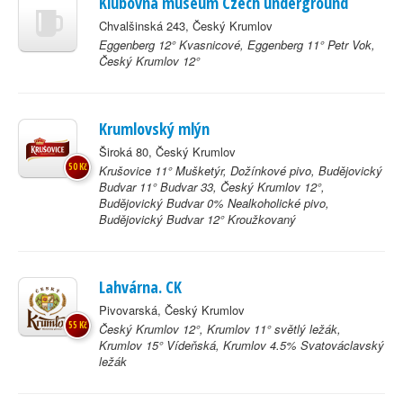
Klubovna museum Czech underground
Chvalšinská 243, Český Krumlov
Eggenberg 12° Kvasnicové, Eggenberg 11° Petr Vok,
Český Krumlov 12°
Krumlovský mlýn
Široká 80, Český Krumlov
50 Kč
Krušovice 11° Mušketýr, Dožínkové pivo, Budějovický
Budvar 11° Budvar 33, Český Krumlov 12°,
Budějovický Budvar 0% Nealkoholické pivo,
Budějovický Budvar 12° Kroužkovaný
Lahvárna. CK
Pivovarská, Český Krumlov
55 Kč
Český Krumlov 12°, Krumlov 11° světlý ležák,
Krumlov 15° Vídeňská, Krumlov 4.5% Svatováclavský
ležák