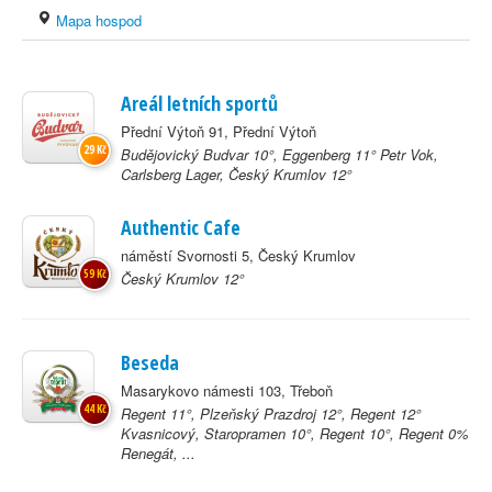
Mapa hospod
Areál letních sportů
Přední Výtoň 91, Přední Výtoň
29 Kč
Budějovický Budvar 10°, Eggenberg 11° Petr Vok,
Carlsberg Lager, Český Krumlov 12°
Authentic Cafe
náměstí Svornosti 5, Český Krumlov
59 Kč
Český Krumlov 12°
Beseda
Masarykovo námesti 103, Třeboň
44 Kč
Regent 11°, Plzeňský Prazdroj 12°, Regent 12°
Kvasnicový, Staropramen 10°, Regent 10°, Regent 0%
Renegát, ...