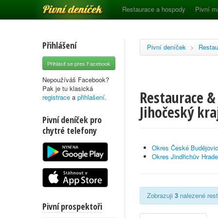
Pivní deníček
Restaurace a hospody
Pivní m
Přihlášení
Pivní deníček
>
Restau
Přihlásit se přes Facebook
Nepoužíváš Facebook?
Pak je tu klasická
Restaurace &
registrace
a
přihlašení
.
Jihočeský kra
Pivní deníček pro
chytré telefony
Okres České Budějovi
Okres Jindřichův Hrad
Zobrazuji
3
nalezené rest
Pivní prospektoři