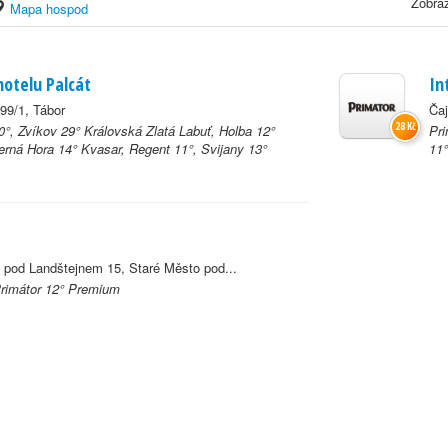
Zobraz
Mapa hospod
hotelu Palcát
In
99/1, Tábor
Ča
28 Kč
0°, Zvíkov 29° Královská Zlatá Labuť, Holba 12°
Pri
rná Hora 14° Kvasar, Regent 11°, Svijany 13°
11°
 pod Landštejnem 15, Staré Město pod...
Primátor 12° Premium