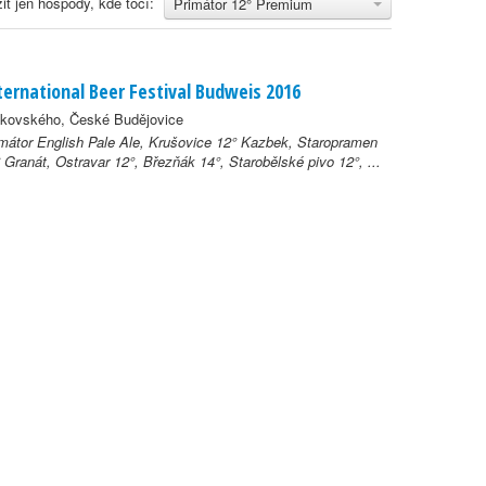
it jen hospody, kde točí:
Primátor 12° Premium
ternational Beer Festival Budweis 2016
jkovského, České Budějovice
mátor English Pale Ale, Krušovice 12° Kazbek, Staropramen
 Granát, Ostravar 12°, Březňák 14°, Starobělské pivo 12°, ...