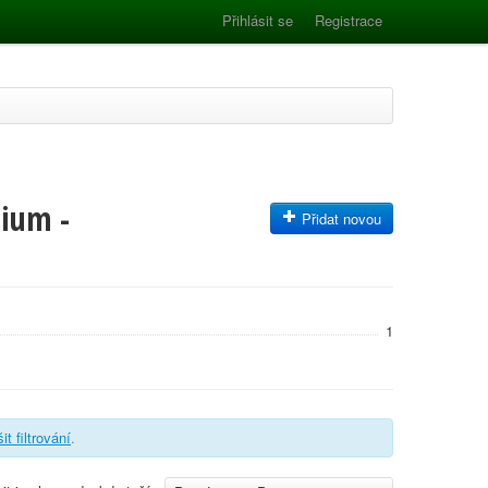
Přihlásit se
Registrace
mium -
Přidat novou
1
it filtrování
.