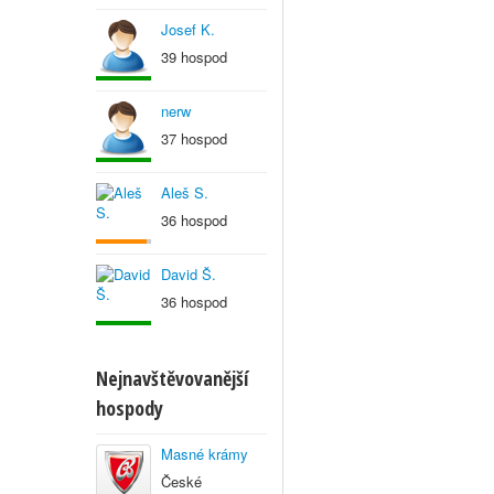
Josef K.
39 hospod
nerw
37 hospod
Aleš S.
36 hospod
David Š.
36 hospod
Nejnavštěvovanější
hospody
Masné krámy
České