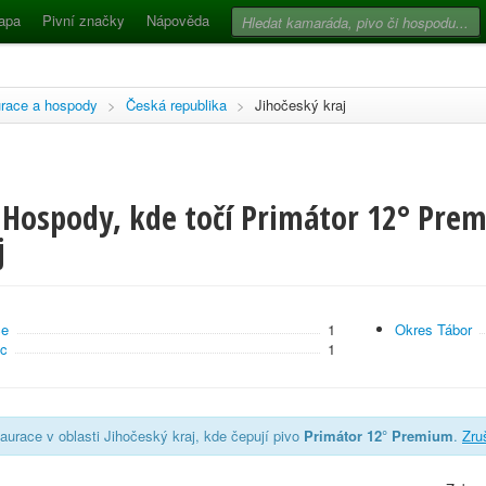
apa
Pivní značky
Nápověda
race a hospody
>
Česká republika
>
Jihočeský kraj
 Hospody, kde točí Primátor 12° Pre
j
ce
1
Okres Tábor
ec
1
aurace v oblasti Jihočeský kraj, kde čepují pivo
Primátor 12° Premium
.
Zruš