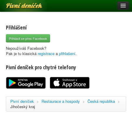
Pivní deníček
Restaurace a hospody
Pivní mapa
Přihlášení
Pivní značky
Přihlásit se přes Facebook
Nápověda
Nepoužíváš Facebook?
Pak je tu klasická
registrace
a
přihlašení
.
Pivní deníček pro chytré telefony
Přihlásit se
Registrace
Pivní deníček
>
Restaurace a hospody
>
Česká republika
>
Jihočeský kraj