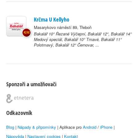
Krčma U Kellyho
Masarykovo náměstí 89, Třeboň
42 Kč
Bakalář 10° Řezané Výčepní, Bakalář 12°, Bakalář 14°
Medový speciál, Bakalář 10° Tmavé, Bakalář 11°
Polotmavý, Bakalář 12° Černovar, ...
Sponzoři a umožňovači
Odkazovník
Blog
|
Nápady & připomínky
| Aplikace pro
Android
/
iPhone
|
Nápověda
|
Nastavení cookies
|
Kontakt