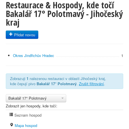
Restaurace & Hospody, kde točí
Bakalář 17° Polotmavý - Jihočeský
kraj
Přidat novou
Okres Jindřichův Hradec
1
Zobrazuji
1
nalezenou restauraci v oblasti Jihočeský kraj,
kde čepují pivo
Bakalář 17° Polotmavý
.
Zrušit filtrování
.
Bakalář 17° Polotmavý
Zobrazit jen hospody, kde točí:
Seznam hospod
Mapa hospod