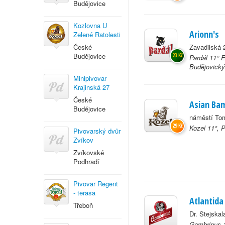
Budějovice
Kozlovna U
Arionn's
Zelené Ratolesti
České
Zavadilská 
Budějovice
23 Kč
Pardál 11° 
Budějovický
Minipivovar
Krajinská 27
České
Asian Ba
Budějovice
náměstí To
29 Kč
Kozel 11°, 
Pivovarský dvůr
Zvíkov
Zvíkovské
Podhradí
Pivovar Regent
- terasa
Atlantida
Třeboň
Dr. Stejska
Gambrinus 1