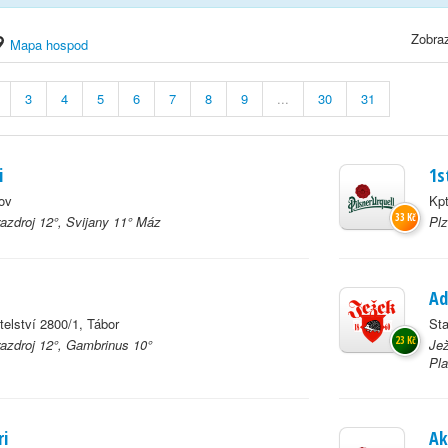
Zobraz
Mapa hospod
3
4
5
6
7
8
9
...
30
31
i
1s
ov
Kpt
33 Kč
azdroj 12°, Svijany 11° Máz
Plz
Ad
telství 2800/1, Tábor
Sta
23 Kč
azdroj 12°, Gambrinus 10°
Jež
Pla
ri
Ak