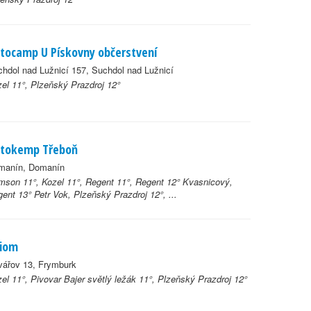
tocamp U Pískovny občerstvení
hdol nad Lužnicí 157, Suchdol nad Lužnicí
el 11°, Plzeňský Prazdroj 12°
tokemp Třeboň
manín, Domanín
son 11°, Kozel 11°, Regent 11°, Regent 12° Kvasnicový,
ent 13° Petr Vok, Plzeňský Prazdroj 12°, ...
iom
vářov 13, Frymburk
el 11°, Pivovar Bajer světlý ležák 11°, Plzeňský Prazdroj 12°