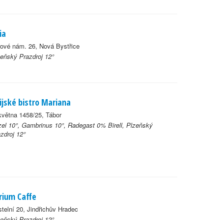
ia
ové nám. 26, Nová Bystřice
eňský Prazdroj 12°
ijské bistro Mariana
května 1458/25, Tábor
el 10°, Gambrinus 10°, Radegast 0% Birell, Plzeňský
zdroj 12°
rium Caffe
telní 20, Jindřichův Hradec
eňský Prazdroj 12°