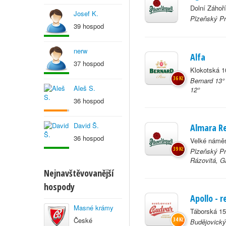
Dolní Záhoří
Josef K.
Plzeňský Pr
39 hospod
nerw
Alfa
37 hospod
Klokotská 1
36 Kč
Bernard 13°
Aleš S.
12°
36 hospod
David Š.
Almara R
36 hospod
Velké náměs
39 Kč
Plzeňský Pr
Rázovitá, G
Nejnavštěvovanější
hospody
Apollo - 
Masné krámy
Táborská 15
České
34 Kč
Budějovický