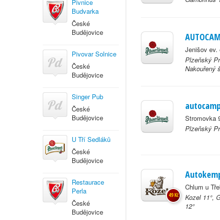
Pivnice
Budvarka
České
Budějovice
AUTOCAMP
Jenišov ev. 
Pivovar Solnice
Plzeňský Pr
České
Nakouřený š
Budějovice
Singer Pub
autocamp
České
Budějovice
Stromovka 9
Plzeňský Pr
U Tří Sedláků
České
Budějovice
Autokemp
Restaurace
Chlum u Tře
Perla
49 Kč
Kozel 11°, 
České
12°
Budějovice