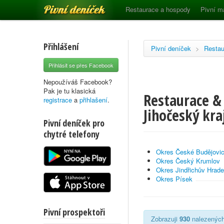
Pivní deníček
Restaurace a hospody
Pivní m
Přihlášení
Pivní deníček
>
Restau
Přihlásit se přes Facebook
Nepoužíváš Facebook?
Pak je tu klasická
Restaurace & 
registrace
a
přihlašení
.
Jihočeský kra
Pivní deníček pro
chytré telefony
Okres České Budějovi
Okres Český Krumlov
Okres Jindřichův Hrad
Okres Písek
Pivní prospektoři
Zobrazuji
930
nalezených 