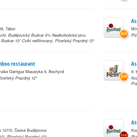
As
28, Tábor
Mír
35 Kč
Echt, Budějovický Budvar 0% Nealkoholické pivo,
Plz
 Budvar 10° Cvikl nefiltrovaný, Plzeňský Prazdroj 12°
mboo restaurant
As
máše Garrigue Masaryka 9, Bechyně
9. 
33 Kč
Plzeňský Prazdroj 12°
Koz
Pra
At
la 107/5, České Budějovice
Kos
50 Kč
0°, Plzeňský Prazdroj 12°
Plz