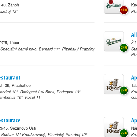
 40, Záhoří
Kn
44 Kč
azdroj 12°
Plz
Al
07/5, Tábor
Žiž
25 Kč
 Speciální černé pivo, Bernard 11°, Plzeňský Prazdroj
Sta
Plz
estaurant
Ap
tí 39, Prachatice
Táb
25 Kč
azdroj 12°, Radegast 0% Birell, Radegast 13°
Koz
ambrinus 10°, Kozel 11°
Ga
restaurace
Ap
3/45, Sezimovo Ústí
Nám
25 Kč
 Budvar 12° Kroužkovaný, Plzeňský Prazdroj 12°
Koz