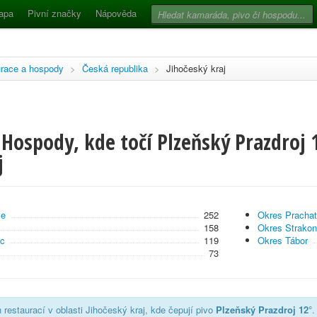
apa
Pivní značky
Nápověda
race a hospody
>
Česká republika
>
Jihočeský kraj
Hospody, kde točí Plzeňský Prazdroj 1
j
ce
252
Okres Prachat
158
Okres Strakon
ec
119
Okres Tábor
73
restaurací v oblasti Jihočeský kraj, kde čepují pivo
Plzeňský Prazdroj 12°