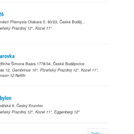
26
ěstí Přemysla Otakara II. 83/23, České Buděj...
eňský Prazdroj 12°, Kozel 11°
arovka
dřicha Šimona Baara 1778/34, České Budějovice
as 12, Gambrinus 10°, Plzeňský Prazdroj 12°, Kozel 11°,
son 12 Nefiltr
bylon
bářská 6, Český Krumlov
eňský Prazdroj 12°, Kozel 11°, Eggenberg 12°
Další »