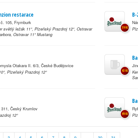
zion restarace
B-
 č. 105, Frymburk
Nám
39 Kč
r světlý ležák 11°, Plzeňský Prazdroj 12°, Ostravar
Plz
arbora, Ostravar 11° Mustang
Ba
mysla Otakara II. 6/3, České Budějovice
Jin
43 Kč
0°, Plzeňský Prazdroj 12°
Ker
Sam
Ba
 311, Český Krumlov
Ry
49 Kč
azdroj 12°
Plz
3
4
5
6
7
8
9
...
30
31