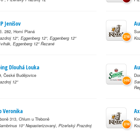
 Jenišov
Au
č. 282, Horní Planá
Suc
27 Kč
azdroj 12°, Eggenberg 12°, Eggenberg 12°
Koz
vihák, Eggenberg 12° Řezané
ing Dlouhá Louka
Au
, České Budějovice
Do
34 Kč
azdroj 12°
Sam
Reg
 Veronika
Ax
boně 313, Chlum u Třeboně
Ko
27 Kč
Gambrinus 10° Nepasterizovaný, Plzeňský Prazdroj
Koz