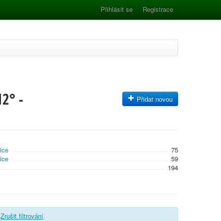
Přihlásit se
Registrace
2° -
Přidat novou
ice
75
ice
59
194
.
Zrušit filtrování
.