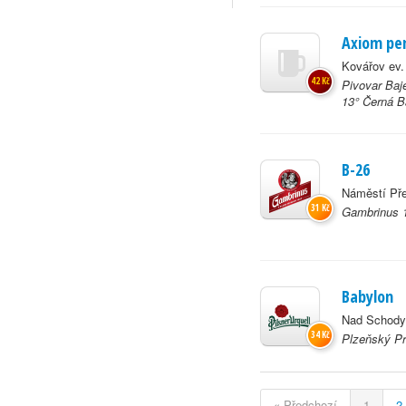
Axiom pen
Kovářov ev.
42 Kč
Pivovar Baje
13° Černá B
B-26
Náměstí Pře
31 Kč
Gambrinus 1
Babylon
Nad Schody
34 Kč
Plzeňský Pr
« Předchozí
1
2