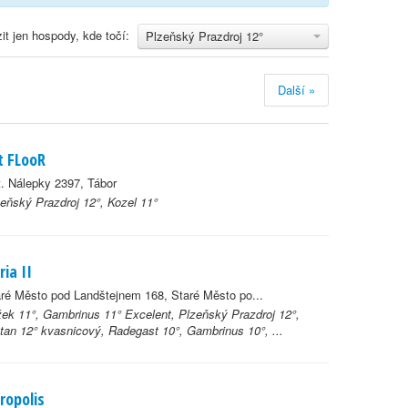
it jen hospody, kde točí:
Plzeňský Prazdroj 12°
Další »
t FLooR
. Nálepky 2397, Tábor
eňský Prazdroj 12°, Kozel 11°
ria II
ré Město pod Landštejnem 168, Staré Město po...
ek 11°, Gambrinus 11° Excelent, Plzeňský Prazdroj 12°,
tan 12° kvasnicový, Radegast 10°, Gambrinus 10°, ...
ropolis