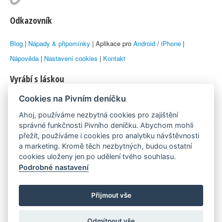
Odkazovník
Blog
|
Nápady & připomínky
| Aplikace pro
Android
/
iPhone
|
Nápověda
|
Nastavení cookies
|
Kontakt
Vyrábí s láskou
Cookies na Pivním deníčku
© 2010–2026 by
Lukáš Zeman
aka Emka
Ahoj, používáme nezbytná cookies pro zajištění
Máme rádi
správné funkčnosti Pivního deníčku. Abychom mohli
přežít, používáme i cookies pro analytiku návštěvnosti
a marketing. Kromě těch nezbytných, budou ostatní
Pivní.info
cookies uloženy jen po udělení tvého souhlasu.
Podrobné nastavení
Poznámka pod čarou
Pivní deníček je nezávislý zdroj, který není spjat s žádným
Přijmout vše
konkrétním pivovarem ani restaurací. Názory uživatelů nemusí nutně
Odmítnout vše