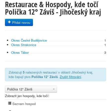
Restaurace & Hospody, kde točí
Polička 12° Záviš - Jihočeský kraj
Přidat novou
Okres České Budějovice
1
Okres Strakonice
1
Okres Tábor
3
Zobrazuji
5
nalezených restaurací v oblasti Jihočeský kraj,
kde čepují pivo
Polička 12° Záviš
.
Zrušit filtrování
.
Polička 12° Záviš
Zobrazit jen hospody, kde točí:
Seznam hospod