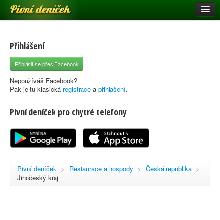
Pivní deníček
Restaurace a hospody
Pivní mapa
Přihlášení
Pivní značky
Přihlásit se přes Facebook
Nápověda
Nepoužíváš Facebook?
Pak je tu klasická
registrace
a
přihlašení
.
Pivní deníček pro chytré telefony
Přihlásit se
Registrace
Pivní deníček
>
Restaurace a hospody
>
Česká republika
>
Jihočeský kraj