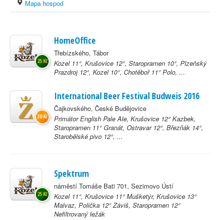
Mapa hospod
HomeOffice
Třebízského, Tábor
25 Kč
Kozel 11°, Krušovice 12°, Staropramen 10°, Plzeňský
Prazdroj 12°, Kozel 10°, Chotěboř 11° Polo, ...
International Beer Festival Budweis 2016
Čajkovského, České Budějovice
30 Kč
Primátor English Pale Ale, Krušovice 12° Kazbek,
Staropramen 11° Granát, Ostravar 12°, Březňák 14°,
Starobělské pivo 12°, ...
Spektrum
náměstí Tomáše Bati 701, Sezimovo Ústí
25 Kč
Kozel 11°, Krušovice 11° Mušketýr, Krušovice 13°
Malvaz, Polička 12° Záviš, Staropramen 12°
Nefiltrovaný ležák