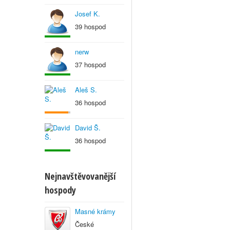
Josef K.
39 hospod
nerw
37 hospod
Aleš S.
36 hospod
David Š.
36 hospod
Nejnavštěvovanější
hospody
Masné krámy
České