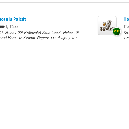
hotelu Palcát
Ho
99/1, Tábor
Tře
25 Kč
0°, Zvíkov 29° Královská Zlatá Labuť, Holba 12°
Koz
rná Hora 14° Kvasar, Regent 11°, Svijany 13°
12°