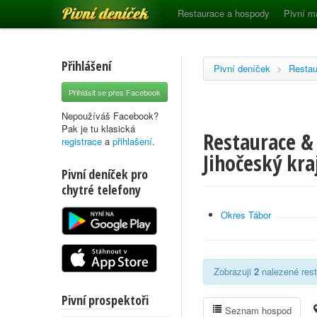
Pivní deníček
Restaurace a hospody
Pivní m
Přihlášení
Pivní deníček
>
Restau
Přihlásit se přes Facebook
Nepoužíváš Facebook?
Pak je tu klasická
Restaurace & 
registrace
a
přihlašení
.
Jihočeský kra
Pivní deníček pro
chytré telefony
Okres Tábor
Zobrazuji
2
nalezené rest
Pivní prospektoři
Seznam hospod