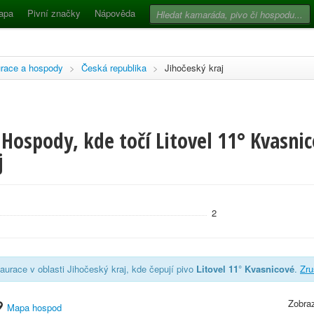
apa
Pivní značky
Nápověda
race a hospody
>
Česká republika
>
Jihočeský kraj
Hospody, kde točí Litovel 11° Kvasnic
j
2
aurace v oblasti Jihočeský kraj, kde čepují pivo
Litovel 11° Kvasnicové
.
Zru
Zobraz
Mapa hospod