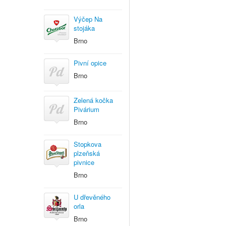
Výčep Na
stojáka
Brno
Pivní opice
Brno
Zelená kočka
Pivárium
Brno
Stopkova
plzeňská
pivnice
Brno
U dřevěného
orla
Brno