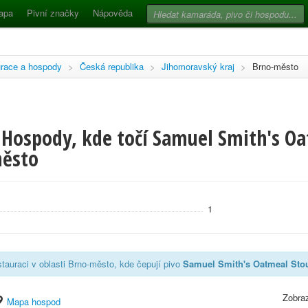
apa
Pivní značky
Nápověda
race a hospody
>
Česká republika
>
Jihomoravský kraj
>
Brno-město
 Hospody, kde točí Samuel Smith's Oa
město
1
tauraci v oblasti Brno-město, kde čepují pivo
Samuel Smith's Oatmeal Sto
Zobraz
Mapa hospod