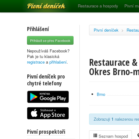
Pivní deníček
Restaurace a hospody
Pivní m
Přihlášení
Pivní deníček
>
Restau
Přihlásit se přes Facebook
Nepoužíváš Facebook?
Pak je tu klasická
Restaurace &
registrace
a
přihlašení
.
Okres Brno-
Pivní deníček pro
chytré telefony
Brno
Zobrazuji
1
nalezenou res
Pivní prospektoři
Seznam hospod