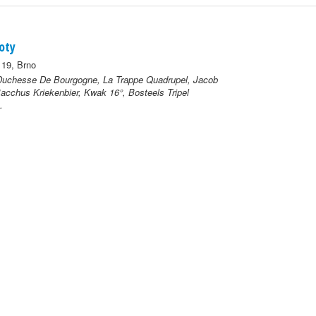
noty
19, Brno
uchesse De Bourgogne, La Trappe Quadrupel, Jacob
Bacchus Kriekenbier, Kwak 16°, Bosteels Tripel
.