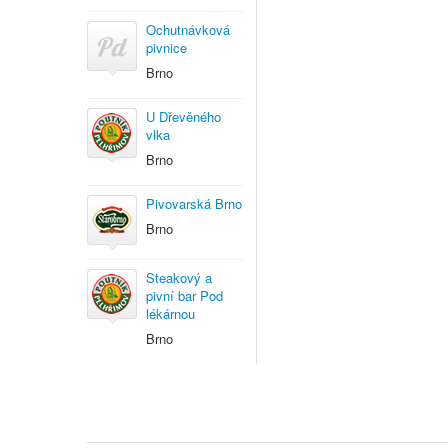
Ochutnávková
pivnice
Brno
U Dřevěného
vlka
Brno
Pivovarská Brno
Brno
Steakový a
pivní bar Pod
lékárnou
Brno