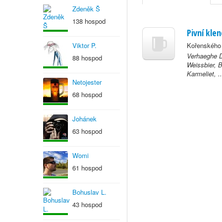
Zdeněk Š
138 hospod
Pivní kle
Viktor P.
Kořenského 
Verhaeghe D
88 hospod
Weissbier, 
Karmeliet, ..
Netojester
68 hospod
Johánek
63 hospod
Womi
61 hospod
Bohuslav L.
43 hospod