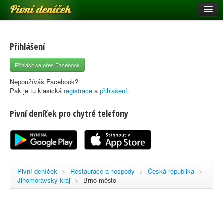
Pivní deníček
Restaurace a hospody
Pivní mapa
Přihlášení
Pivní značky
Přihlásit se přes Facebook
Nápověda
Nepoužíváš Facebook?
Pak je tu klasická
registrace
a
přihlašení
.
Pivní deníček pro chytré telefony
Přihlásit se
Registrace
Pivní deníček
>
Restaurace a hospody
>
Česká republika
>
Jihomoravský kraj
>
Brno-město