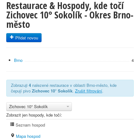
Restaurace & Hospody, kde točí
Zichovec 10° Sokolík - Okres Brno-
město
Přidat novou
Brno
4
Zobrazuji
4
nalezené restaurace v oblasti Brno-město, kde
čepují pivo
Zichovec 10° Sokolík
.
Zrušit filtrování
.
Zichovec 10° Sokolík
Zobrazit jen hospody, kde točí:
Seznam hospod
Mapa hospod