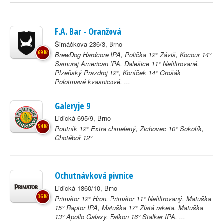
F.A. Bar - Oranžová
Šimáčkova 236/3, Brno
69 Kč
BrewDog Hardcore IPA, Polička 12° Záviš, Kocour 14°
Samuraj American IPA, Dalešice 11° Nefiltrované,
Plzeňský Prazdroj 12°, Koníček 14° Grošák
Polotmavé kvasnicové, ...
Galeryje 9
Lidická 695/9, Brno
54 Kč
Poutník 12° Extra chmelený, Zichovec 10° Sokolík,
Chotěboř 12°
Ochutnávková pivnice
Lidická 1860/10, Brno
36 Kč
Primátor 12° Hron, Primátor 11° Nefiltrovaný, Matuška
15° Raptor IPA, Matuška 17° Zlatá raketa, Matuška
13° Apollo Galaxy, Falkon 16° Stalker IPA, ...