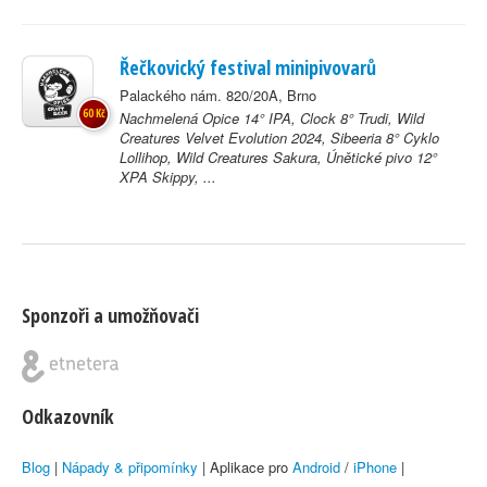
Řečkovický festival minipivovarů
Palackého nám. 820/20A, Brno
60 Kč
Nachmelená Opice 14° IPA, Clock 8° Trudi, Wild
Creatures Velvet Evolution 2024, Sibeeria 8° Cyklo
Lollihop, Wild Creatures Sakura, Únětické pivo 12°
XPA Skippy, ...
Sponzoři a umožňovači
Odkazovník
Blog
|
Nápady & připomínky
| Aplikace pro
Android
/
iPhone
|