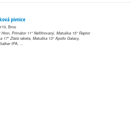
ková pivnice
0/10, Brno
° Hron, Primátor 11° Nefiltrovaný, Matuška 15° Raptor
a 17° Zlatá raketa, Matuška 13° Apollo Galaxy,
talker IPA, ...