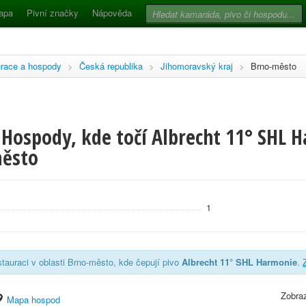
apa
Pivní značky
Nápověda
race a hospody
>
Česká republika
>
Jihomoravský kraj
>
Brno-město
 Hospody, kde točí Albrecht 11° SHL 
město
1
tauraci v oblasti Brno-město, kde čepují pivo
Albrecht 11° SHL Harmonie
.
Zobraz
Mapa hospod