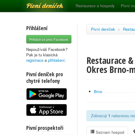
Pivní deníček
Restaurace a hospody
Pivní m
Přihlášení
Pivní deníček
>
Restau
Přihlásit se přes Facebook
Nepoužíváš Facebook?
Pak je tu klasická
Restaurace &
registrace
a
přihlašení
.
Okres Brno-
Pivní deníček pro
chytré telefony
Brno
Zobrazuji
1
nalezenou res
Pivní prospektoři
Seznam hospod