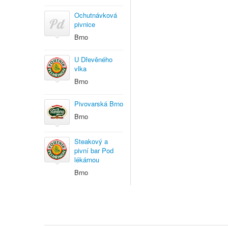
Ochutnávková
pivnice
Brno
U Dřevěného
vlka
Brno
Pivovarská Brno
Brno
Steakový a
pivní bar Pod
lékárnou
Brno