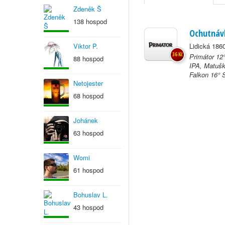
Zdeněk Š
138 hospod
Ochutnáv
Viktor P.
Lidická 186
36 Kč
Primátor 12
88 hospod
IPA, Matušk
Falkon 16° S
Netojester
68 hospod
Johánek
63 hospod
Womi
61 hospod
Bohuslav L.
43 hospod