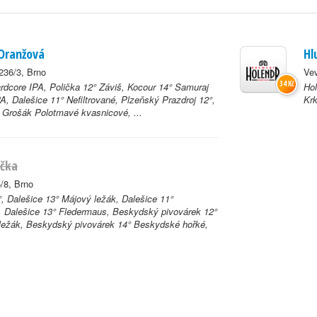
 Oranžová
Hl
236/3, Brno
Vev
34 Kč
dcore IPA, Polička 12° Záviš, Kocour 14° Samuraj
Hol
A, Dalešice 11° Nefiltrované, Plzeňský Prazdroj 12°,
Krk
 Grošák Polotmavé kvasnicové, ...
očka
/8, Brno
°, Dalešice 13° Májový ležák, Dalešice 11°
é, Dalešice 13° Fledermaus, Beskydský pivovárek 12°
ežák, Beskydský pivovárek 14° Beskydské hořké,