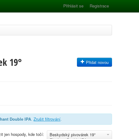
Přihlásit se
Registrace
ek 19°
Přidat novou
phant Double IPA
.
Zrušit filtrování
.
it jen hospody, kde točí:
Beskydský pivovárek 19°