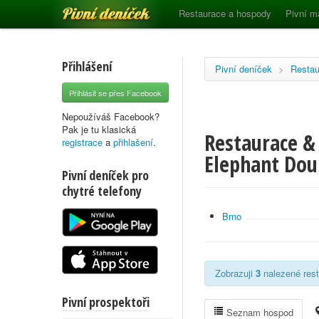
Pivní deníček
Restaurace a hospody
Pivní m
Přihlášení
Pivní deníček
>
Restau
Přihlásit se přes Facebook
Nepoužíváš Facebook?
Pak je tu klasická
Restaurace &
registrace
a
přihlašení
.
Elephant Dou
Pivní deníček pro
chytré telefony
Brno
Zobrazuji
3
nalezené rest
Pivní prospektoři
Seznam hospod