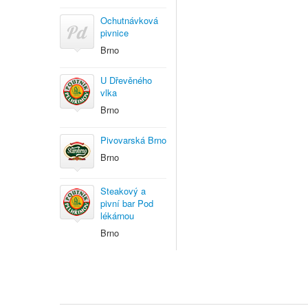
Ochutnávková
pivnice
Brno
U Dřevěného
vlka
Brno
Pivovarská Brno
Brno
Steakový a
pivní bar Pod
lékárnou
Brno