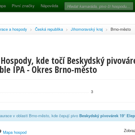
apa
Pivní značky
Nápověda
race a hospody
>
Česká republika
>
Jihomoravský kraj
>
Brno-město
 Hospody, kde točí Beskydský pivovár
ble IPA - Okres Brno-město
3
aurace v oblasti Brno-město, kde čepují pivo
Beskydský pivovárek 19° Ele
Zobraz
Mapa hospod