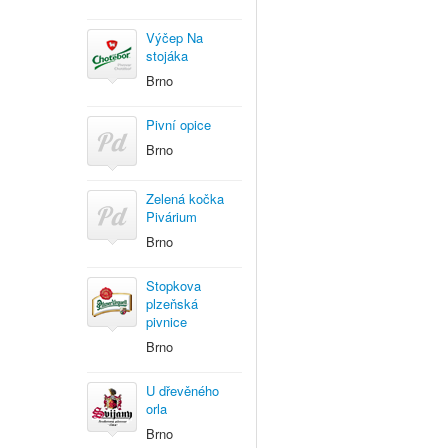
Výčep Na
stojáka
Brno
Pivní opice
Brno
Zelená kočka
Pivárium
Brno
Stopkova
plzeňská
pivnice
Brno
U dřevěného
orla
Brno