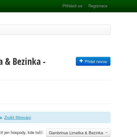
Přihlásit se
Registrace
 & Bezinka -
Přidat novou
a
.
Zrušit filtrování
.
it jen hospody, kde točí:
Gambrinus Limetka & Bezinka