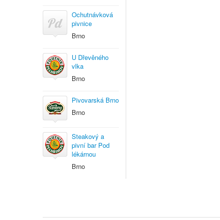
Ochutnávková
pivnice
Brno
U Dřevěného
vlka
Brno
Pivovarská Brno
Brno
Steakový a
pivní bar Pod
lékárnou
Brno