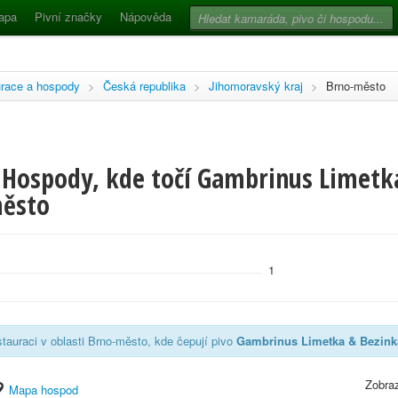
apa
Pivní značky
Nápověda
race a hospody
>
Česká republika
>
Jihomoravský kraj
>
Brno-město
 Hospody, kde točí Gambrinus Limetka
město
1
tauraci v oblasti Brno-město, kde čepují pivo
Gambrinus Limetka & Bezink
Zobraz
Mapa hospod