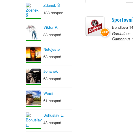
Zdeněk Š
138 hospod
Sportovní
Viktor P.
Bendlova 14
28 Kč
Gambrinus 1
88 hospod
Gambrinus 1
Netojester
68 hospod
Johánek
63 hospod
Womi
61 hospod
Bohuslav L.
43 hospod