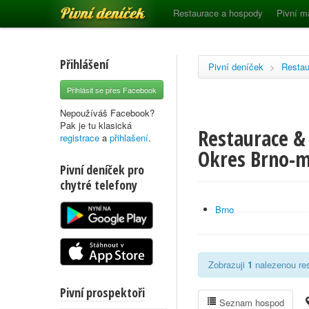
Pivní deníček
Restaurace a hospody
Pivní m
Přihlášení
Pivní deníček
>
Restau
Přihlásit se přes Facebook
Nepoužíváš Facebook?
Pak je tu klasická
Restaurace &
registrace
a
přihlašení
.
Okres Brno-
Pivní deníček pro
chytré telefony
Brno
Zobrazuji
1
nalezenou res
Pivní prospektoři
Seznam hospod