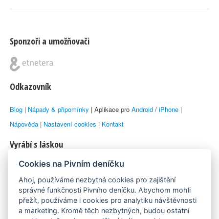
Sponzoři a umožňovači
Odkazovník
Blog
|
Nápady & připomínky
| Aplikace pro
Android
/
iPhone
|
Nápověda
|
Nastavení cookies
|
Kontakt
Vyrábí s láskou
Cookies na Pivním deníčku
© 2010–2026 by
Lukáš Zeman
aka Emka
Ahoj, používáme nezbytná cookies pro zajištění
Máme rádi
správné funkčnosti Pivního deníčku. Abychom mohli
přežít, používáme i cookies pro analytiku návštěvnosti
a marketing. Kromě těch nezbytných, budou ostatní
Pivní.info