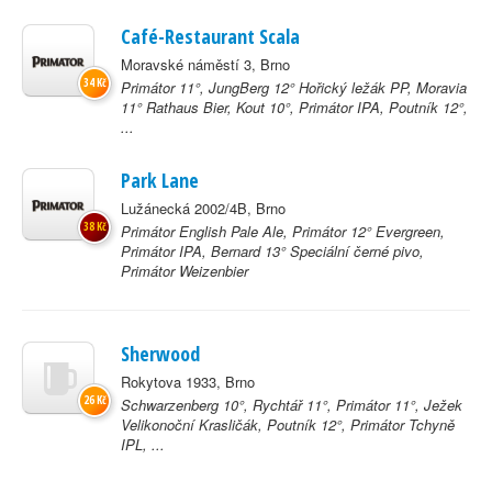
Café-Restaurant Scala
Moravské náměstí 3, Brno
34 Kč
Primátor 11°, JungBerg 12° Hořický ležák PP, Moravia
11° Rathaus Bier, Kout 10°, Primátor IPA, Poutník 12°,
...
Park Lane
Lužánecká 2002/4B, Brno
38 Kč
Primátor English Pale Ale, Primátor 12° Evergreen,
Primátor IPA, Bernard 13° Speciální černé pivo,
Primátor Weizenbier
Sherwood
Rokytova 1933, Brno
26 Kč
Schwarzenberg 10°, Rychtář 11°, Primátor 11°, Ježek
Velikonoční Krasličák, Poutník 12°, Primátor Tchyně
IPL, ...