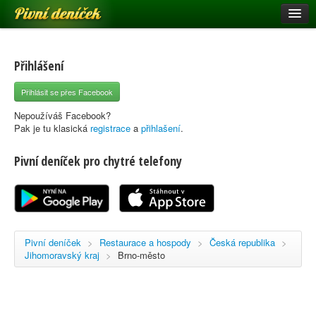
Pivní deníček
Restaurace a hospody
Pivní mapa
Přihlášení
Pivní značky
Přihlásit se přes Facebook
Nápověda
Nepoužíváš Facebook?
Pak je tu klasická
registrace
a
přihlašení
.
Pivní deníček pro chytré telefony
Přihlásit se
Registrace
Pivní deníček
>
Restaurace a hospody
>
Česká republika
>
Jihomoravský kraj
>
Brno-město