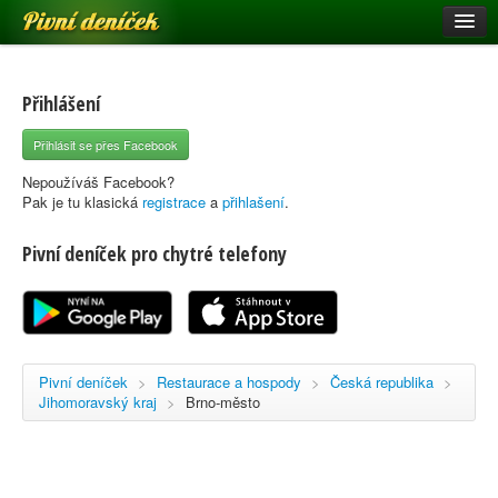
Pivní deníček
Restaurace a hospody
Pivní mapa
Přihlášení
Pivní značky
Přihlásit se přes Facebook
Nápověda
Nepoužíváš Facebook?
Pak je tu klasická
registrace
a
přihlašení
.
Pivní deníček pro chytré telefony
Přihlásit se
Registrace
Pivní deníček
>
Restaurace a hospody
>
Česká republika
>
Jihomoravský kraj
>
Brno-město