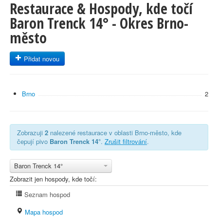
Restaurace & Hospody, kde točí
Baron Trenck 14° - Okres Brno-
město
Přidat novou
Brno
2
Zobrazuji
2
nalezené restaurace v oblasti Brno-město, kde
čepují pivo
Baron Trenck 14°
.
Zrušit filtrování
.
Baron Trenck 14°
Zobrazit jen hospody, kde točí:
Seznam hospod
Mapa hospod