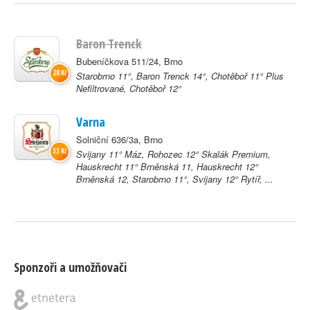
Baron Trenck
Bubeníčkova 511/24, Brno
28 Kč
Starobrno 11°, Baron Trenck 14°, Chotěboř 11° Plus
Nefiltrované, Chotěboř 12°
Varna
Solniční 636/3a, Brno
33 Kč
Svijany 11° Máz, Rohozec 12° Skalák Premium,
Hauskrecht 11° Brněnská 11, Hauskrecht 12°
Brněnská 12, Starobrno 11°, Svijany 12° Rytíř, ...
Sponzoři a umožňovači