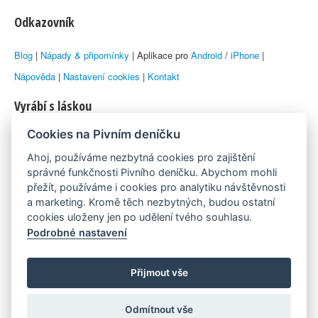
Odkazovník
Blog
|
Nápady & připomínky
| Aplikace pro
Android
/
iPhone
|
Nápověda
|
Nastavení cookies
|
Kontakt
Vyrábí s láskou
Cookies na Pivním deníčku
© 2010–2026 by
Lukáš Zeman
aka Emka
Ahoj, používáme nezbytná cookies pro zajištění
Máme rádi
správné funkčnosti Pivního deníčku. Abychom mohli
přežít, používáme i cookies pro analytiku návštěvnosti
a marketing. Kromě těch nezbytných, budou ostatní
Pivní.info
cookies uloženy jen po udělení tvého souhlasu.
Podrobné nastavení
Poznámka pod čarou
Pivní deníček je nezávislý zdroj, který není spjat s žádným
Přijmout vše
konkrétním pivovarem ani restaurací. Názory uživatelů nemusí nutně
Odmítnout vše
reprezentovat názory tvůrců Deníčku.