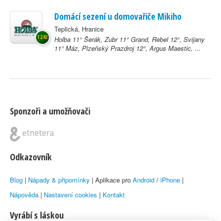
Domácí sezení u domovařiče Mikiho
Teplická, Hranice
12 Kč
Holba 11° Šerák, Zubr 11° Grand, Rebel 12°, Svijany
11° Máz, Plzeňský Prazdroj 12°, Argus Maestic, ...
Sponzoři a umožňovači
Odkazovník
Blog
|
Nápady & připomínky
| Aplikace pro
Android
/
iPhone
|
Nápověda
|
Nastavení cookies
|
Kontakt
Vyrábí s láskou