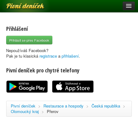
Pivní deníček
Restaurace a hospody
Pivní mapa
Přihlášení
Pivní značky
Přihlásit se přes Facebook
Nápověda
Nepoužíváš Facebook?
Pak je tu klasická
registrace
a
přihlašení
.
Pivní deníček pro chytré telefony
Přihlásit se
Registrace
Pivní deníček
>
Restaurace a hospody
>
Česká republika
>
Olomoucký kraj
>
Přerov