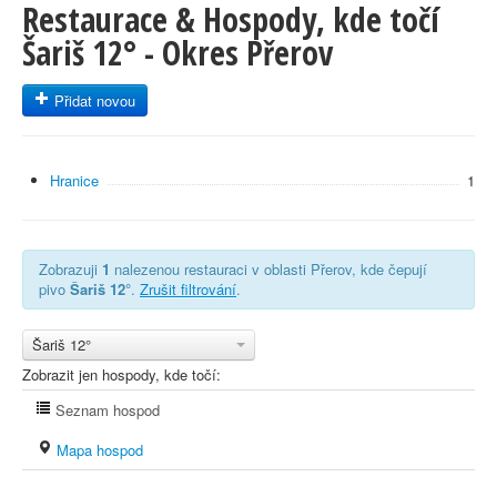
Restaurace & Hospody, kde točí
Šariš 12° - Okres Přerov
Přidat novou
Hranice
1
Zobrazuji
1
nalezenou restauraci v oblasti Přerov, kde čepují
pivo
Šariš 12°
.
Zrušit filtrování
.
Šariš 12°
Zobrazit jen hospody, kde točí:
Seznam hospod
Mapa hospod