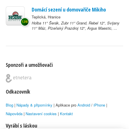
Domácí sezení u domovařiče Mikiho
Teplická, Hranice
12 Kč
Holba 11° Šerák, Zubr 11° Grand, Rebel 12°, Svijany
11° Máz, Plzeňský Prazdroj 12°, Argus Maestic, ...
Sponzoři a umožňovači
Odkazovník
Blog
|
Nápady & připomínky
| Aplikace pro
Android
/
iPhone
|
Nápověda
|
Nastavení cookies
|
Kontakt
Vyrábí s láskou