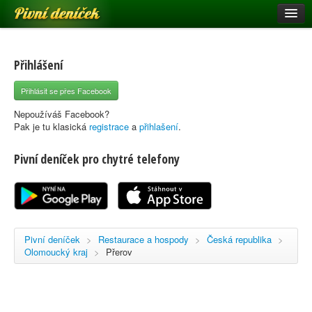
Pivní deníček
Restaurace a hospody
Pivní mapa
Přihlášení
Pivní značky
Přihlásit se přes Facebook
Nápověda
Nepoužíváš Facebook?
Pak je tu klasická
registrace
a
přihlašení
.
Pivní deníček pro chytré telefony
Přihlásit se
Registrace
Pivní deníček
>
Restaurace a hospody
>
Česká republika
>
Olomoucký kraj
>
Přerov