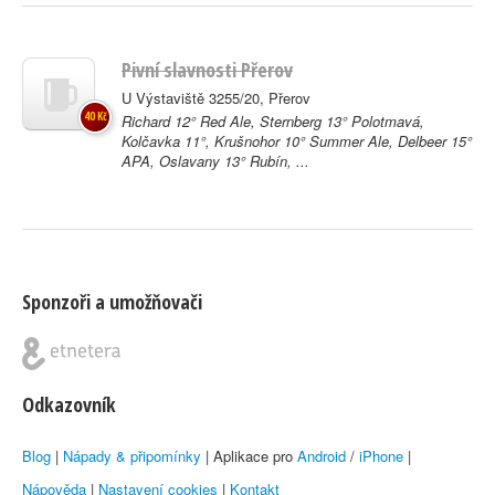
Pivní slavnosti Přerov
U Výstaviště 3255/20, Přerov
40 Kč
Richard 12° Red Ale, Sternberg 13° Polotmavá,
Kolčavka 11°, Krušnohor 10° Summer Ale, Delbeer 15°
APA, Oslavany 13° Rubín, ...
Sponzoři a umožňovači
Odkazovník
Blog
|
Nápady & připomínky
| Aplikace pro
Android
/
iPhone
|
Nápověda
|
Nastavení cookies
|
Kontakt