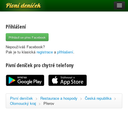
Pivní deníček
Restaurace a hospody
Pivní mapa
Přihlášení
Pivní značky
Přihlásit se přes Facebook
Nápověda
Nepoužíváš Facebook?
Pak je tu klasická
registrace
a
přihlašení
.
Pivní deníček pro chytré telefony
Přihlásit se
Registrace
Pivní deníček
>
Restaurace a hospody
>
Česká republika
>
Olomoucký kraj
>
Přerov